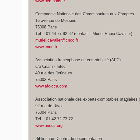
www.oec-paris.fr
Compagnie Nationale des Commissaires aux Comptes
16 avenue de Messine
75008 Paris
Tél. : 01 44 77 82 82 (contact : Muriel Rubio Cavalier)
muriel.cavalier@cncc.fr
www.cncc.fr
Association francophone de comptabilité (AFC)
c/o Cnam - Intec
40 rue des Jeûneurs
75002 Paris
www.afc-cca.com
Association nationale des experts-comptables stagiaire
92 rue de Rivoli
75004 Paris
Tél. : 01 42 72 73 72
www.anecs.org
Bibliotique, Centre de documentation