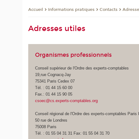
Informations pratiques
Contacts
Adresse
Accueil
Adresses utiles
Organismes professionnels
Conseil supérieur de l'Ordre des experts-comptables
19,rue Cognacq-Jay
75341 Paris Cedex 07
Tél. : 01 44 15 60 00
Fax.: 01 44 15 90 05
csoec@cs.experts-comptables.org
Conseil régional de l'Ordre des experts-comptables Paris 
50 rue de Londres
75008 Paris
Tél. : 01 55 04 31 31 Fax: 01 55 04 31 70