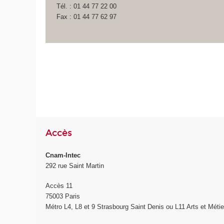
Tél. : 01 44 77 22 00
Fax : 01 44 77 62 97
Accès
Cnam-Intec
292 rue Saint Martin
Accès 11
75003 Paris
Métro L4, L8 et 9 Strasbourg Saint Denis ou L11 Arts et Métie