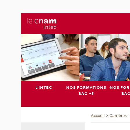
L'INTEC
NOS FORMATIONS
NOS FOR
BAC +3
BAC
Carrières 
Accueil