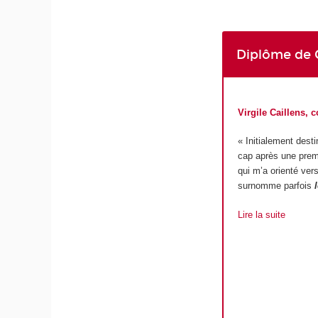
Diplôme de 
Virgile Caillens, 
« Initialement dest
cap après une premi
qui m’a orienté ver
surnomme parfois
Lire la suite