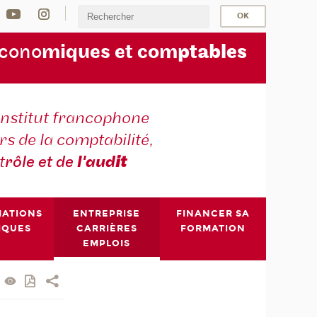
écono
miques et com
ptables
institut francophone
s de la comptabilité,
t
rôle et de
l'aud
it
MATIONS
ENTREPRISE
FINANCER SA
IQUES
CARRIÈRES
FORMATION
EMPLOIS