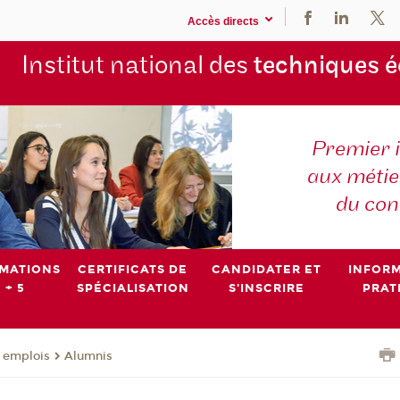
Accès directs
Institut national des
techniques 
Premier 
aux métier
du con
MATIONS
CERTIFICATS DE
CANDIDATER ET
INFOR
 + 5
SPÉCIALISATION
S'INSCRIRE
PRAT
- emplois
Alumnis