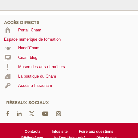
ACCÈS DIRECTS
Portail Cnam
Espace numérique de formation
Handi'Cnam
Cnam blog
Musée des arts et métiers
La boutique du Cnam
Accès à Intracnam
RÉSEAUX SOCIAUX
Contacts
Infos site
Foire aux questions
Bibliothèque
heSam Université
Plan de site