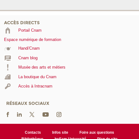
ACCÈS DIRECTS
Portail Cnam
Espace numérique de formation
Handi'Cnam
Cnam blog
Musée des arts et métiers
La boutique du Cnam
Accès à Intracnam
RÉSEAUX SOCIAUX
Contacts
Infos site
Foire aux questions
Bibliothèque
heSam Université
Plan de site