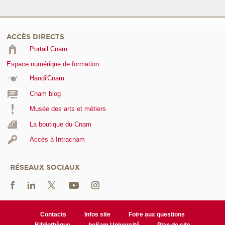
ACCÈS DIRECTS
Portail Cnam
Espace numérique de formation
Handi'Cnam
Cnam blog
Musée des arts et métiers
La boutique du Cnam
Accès à Intracnam
RÉSEAUX SOCIAUX
Contacts
Infos site
Foire aux questions
Bibliothèque
heSam Université
Plan de site