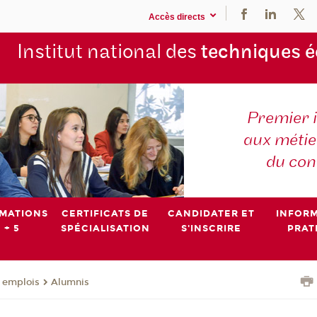
Accès directs
Institut national des
techniques 
Premier 
aux métier
du con
MATIONS
CERTIFICATS DE
CANDIDATER ET
INFOR
 + 5
SPÉCIALISATION
S'INSCRIRE
PRAT
- emplois
Alumnis