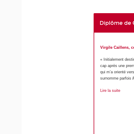
Diplôme de 
Virgile Caillens, 
« Initialement dest
cap après une premi
qui m’a orienté ver
surnomme parfois
Lire la suite