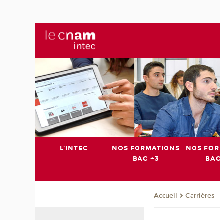
L'INTEC
NOS FORMATIONS
NOS FOR
BAC +3
BAC
Carrières 
Accueil