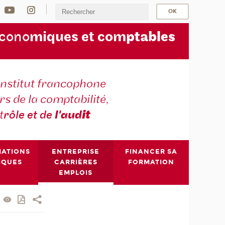
écono
miques et com
ptables
institut francophone
s de la comptabilité,
t
rôle et de
l'aud
it
MATIONS
ENTREPRISE
FINANCER SA
IQUES
CARRIÈRES
FORMATION
EMPLOIS