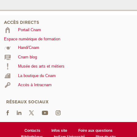
ACCÈS DIRECTS
Portail Cnam
Espace numérique de formation
Handi'Cnam
Cnam blog
Musée des arts et métiers
La boutique du Cnam
Accès à Intracnam
RÉSEAUX SOCIAUX
Contacts
Infos site
Foire aux questions
Bibliothèque
heSam Université
Plan de site