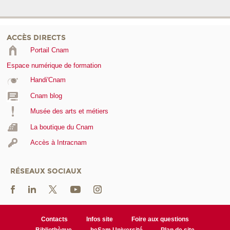
ACCÈS DIRECTS
Portail Cnam
Espace numérique de formation
Handi'Cnam
Cnam blog
Musée des arts et métiers
La boutique du Cnam
Accès à Intracnam
RÉSEAUX SOCIAUX
Contacts
Infos site
Foire aux questions
Bibliothèque
heSam Université
Plan de site