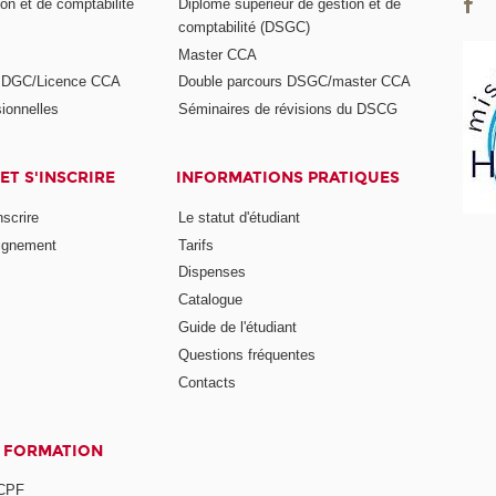
on et de comptabilité
Diplôme supérieur de gestion et de
comptabilité (DSGC)
Master CCA
s DGC/Licence CCA
Double parcours DSGC/master CCA
ionnelles
Séminaires de révisions du DSCG
ET S'INSCRIRE
INFORMATIONS PRATIQUES
nscrire
Le statut d'étudiant
ignement
Tarifs
Dispenses
Catalogue
Guide de l'étudiant
Questions fréquentes
Contacts
A FORMATION
 CPF