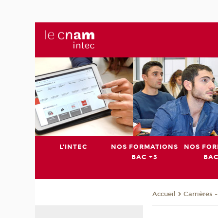
L'INTEC
NOS FORMATIONS
NOS FOR
BAC +3
BAC
Carrières 
Accueil