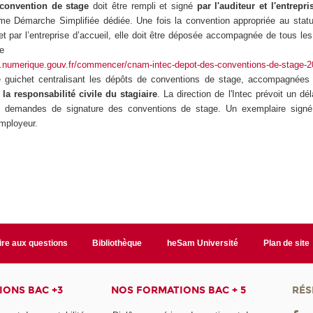
convention de stage
doit être rempli et signé
par l'auditeur et l'entrepr
me Démarche Simplifiée dédiée. Une fois la convention appropriée au statut
 et par l’entreprise d’accueil, elle doit être déposée accompagnée de tous l
ée
e.numerique.gouv.fr/commencer/cnam-intec-depot-des-conventions-de-stage-
ue guichet centralisant les dépôts de conventions de stage, accompagnées 
la responsabilité civile du stagiaire
. La direction de l'Intec prévoit un dé
s demandes de signature des conventions de stage. Un exemplaire signé
'employeur.
ire aux questions
Bibliothèque
heSam Université
Plan de site
ONS BAC +3
NOS FORMATIONS BAC + 5
RÉS