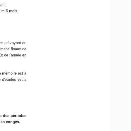
is ;
mum 6 mois.
et prévoyant de
xamens finaux de
ût de l'année en
e mémoire est à
 d'études est à
ue des périodes
 les congés.