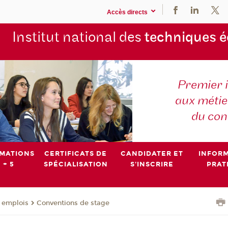
Accès directs
Institut national des
techniques 
Premier 
aux métier
du con
MATIONS
CERTIFICATS DE
CANDIDATER ET
INFOR
 + 5
SPÉCIALISATION
S'INSCRIRE
PRAT
- emplois
Conventions de stage