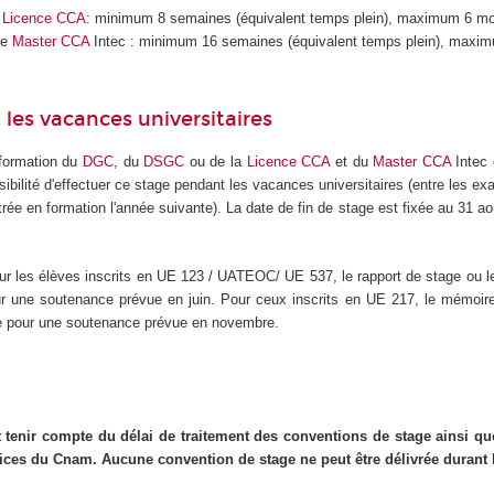
a
Licence CCA
: minimum 8 semaines (équivalent temps plein), maximum 6 mo
le
Master CCA
Intec : minimum 16 semaines (équivalent temps plein), maxi
les vacances universitaires
 formation du
DGC
, du
DSGC
ou de la
Licence CCA
et du
Master CCA
Intec 
ssibilité d'effectuer ce stage pendant les vacances universitaires (entre les e
ntrée en formation l'année suivante). La date de fin de stage est fixée au 31 ao
r les élèves inscrits en UE 123 / UATEOC/ UE 537, le rapport de stage ou l
r une soutenance prévue en juin. Pour ceux inscrits en UE 217, le mémoire
e pour une soutenance prévue en novembre.
 tenir compte du délai de traitement des conventions de stage ainsi q
vices du Cnam. Aucune convention de stage ne peut être délivrée durant