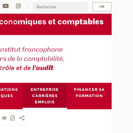
écono
miques et com
ptables
institut francophone
s de la comptabilité,
t
rôle et de
l'aud
it
MATIONS
ENTREPRISE
FINANCER SA
IQUES
CARRIÈRES
FORMATION
EMPLOIS