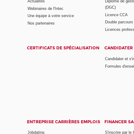
Actualités
Diplôme de gesti
(DGC)
Webinaires de l'Intec
Licence CCA
Une équipe à votre service
Double parcour
Nos partenaires
Licences profess
CERTIFICATS DE SPÉCIALISATION
CANDIDATER 
Candidater et s'i
Formules d'ense
ENTREPRISE CARRIÈRES EMPLOIS
FINANCER S
Jobdating
S'inscrire par le