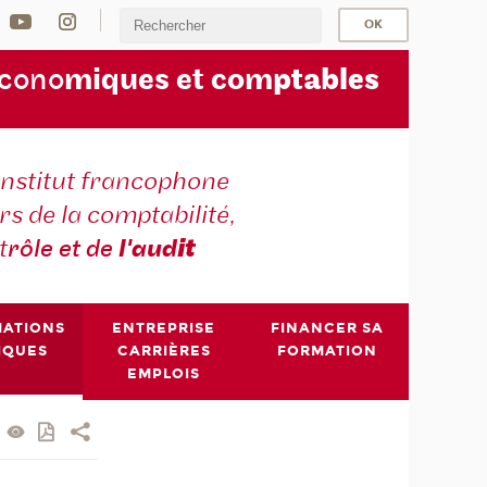
écono
miques et com
ptables
institut francophone
s de la comptabilité,
t
rôle et de
l'aud
it
MATIONS
ENTREPRISE
FINANCER SA
IQUES
CARRIÈRES
FORMATION
EMPLOIS