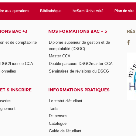
ire aux questions
Bibliothèque
heSam Université
Plan de site
ONS BAC +3
NOS FORMATIONS BAC + 5
RÉS
on et de comptabilité
Diplôme supérieur de gestion et de
comptabilité (DSGC)
Master CCA
s DGC/Licence CCA
Double parcours DSGC/master CCA
ionnelles
Séminaires de révisions du DSCG
ET S'INSCRIRE
INFORMATIONS PRATIQUES
nscrire
Le statut d'étudiant
ignement
Tarifs
Dispenses
Catalogue
Guide de l'étudiant