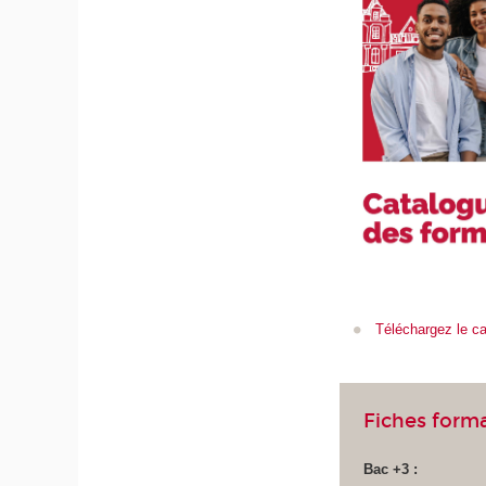
Téléchargez le c
Fiches form
Bac +3 :