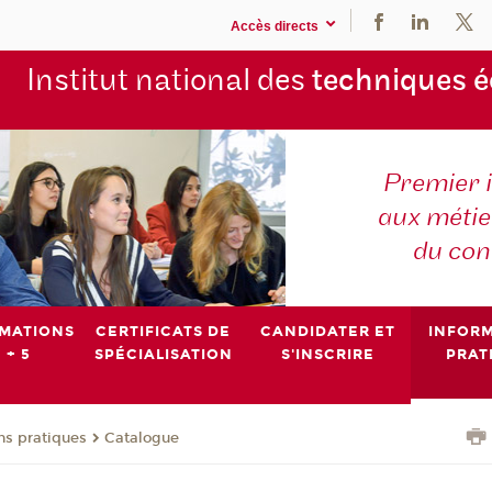
Accès directs
Institut national des
techniques 
Premier 
aux métier
du con
MATIONS
CERTIFICATS DE
CANDIDATER ET
INFOR
 + 5
SPÉCIALISATION
S'INSCRIRE
PRAT
ns pratiques
Catalogue