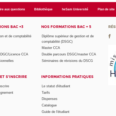
ire aux questions
Bibliothèque
heSam Université
Plan de site
ONS BAC +3
NOS FORMATIONS BAC + 5
RÉS
on et de comptabilité
Diplôme supérieur de gestion et de
comptabilité (DSGC)
Master CCA
s DGC/Licence CCA
Double parcours DSGC/master CCA
ionnelles
Séminaires de révisions du DSCG
ET S'INSCRIRE
INFORMATIONS PRATIQUES
nscrire
Le statut d'étudiant
ignement
Tarifs
Dispenses
Catalogue
Guide de l'étudiant