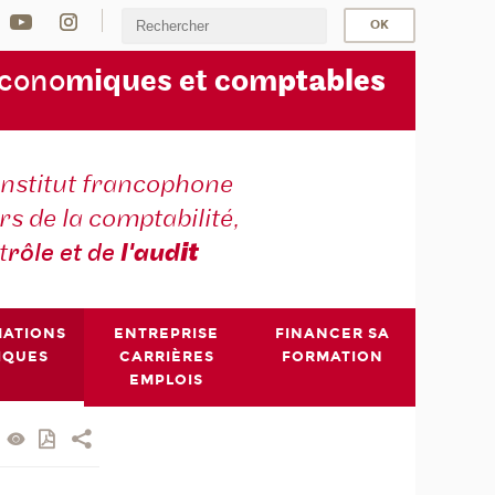
écono
miques et com
ptables
institut francophone
s de la comptabilité,
t
rôle et de
l'aud
it
MATIONS
ENTREPRISE
FINANCER SA
IQUES
CARRIÈRES
FORMATION
EMPLOIS