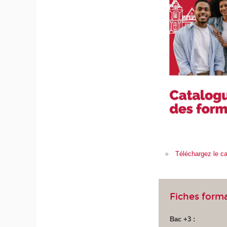
Téléchargez le c
Fiches form
Bac +3 :