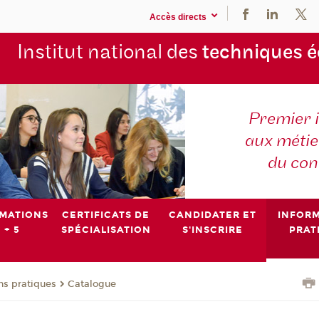
Accès directs
Institut national des
techniques 
Premier 
aux métier
du con
MATIONS
CERTIFICATS DE
CANDIDATER ET
INFOR
 + 5
SPÉCIALISATION
S'INSCRIRE
PRAT
ns pratiques
Catalogue