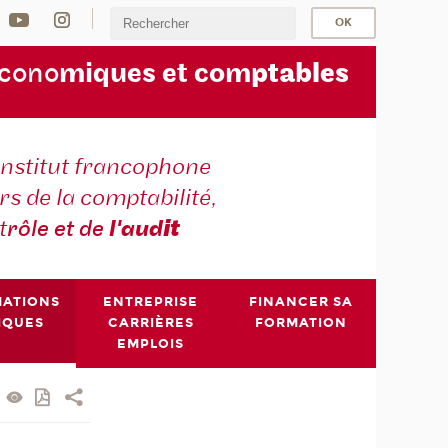
écono
miques et com
ptables
institut francophone
s de la comptabilité,
t
rôle et de
l'aud
it
MATIONS
ENTREPRISE
FINANCER SA
IQUES
CARRIÈRES
FORMATION
EMPLOIS