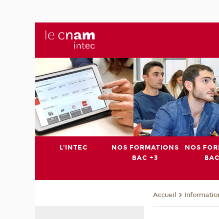
L'INTEC
NOS FORMATIONS
NOS FOR
BAC +3
BAC
Informatio
Accueil