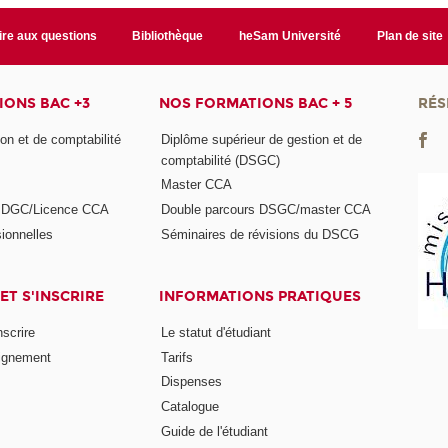
ire aux questions
Bibliothèque
heSam Université
Plan de site
ONS BAC +3
NOS FORMATIONS BAC + 5
RÉS
on et de comptabilité
Diplôme supérieur de gestion et de
comptabilité (DSGC)
Master CCA
s DGC/Licence CCA
Double parcours DSGC/master CCA
ionnelles
Séminaires de révisions du DSCG
ET S'INSCRIRE
INFORMATIONS PRATIQUES
nscrire
Le statut d'étudiant
ignement
Tarifs
Dispenses
Catalogue
Guide de l'étudiant