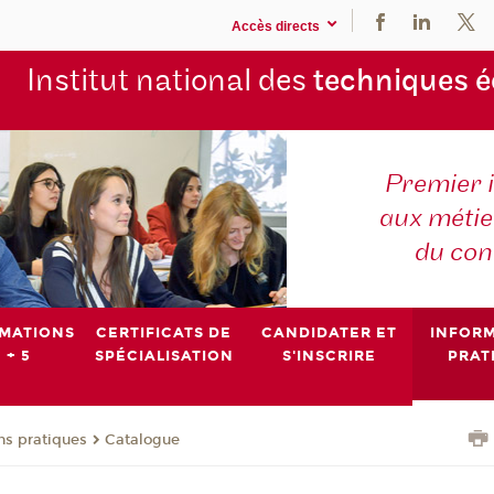
Accès directs
Institut national des
techniques 
Premier 
aux métier
du con
MATIONS
CERTIFICATS DE
CANDIDATER ET
INFOR
 + 5
SPÉCIALISATION
S'INSCRIRE
PRAT
ns pratiques
Catalogue