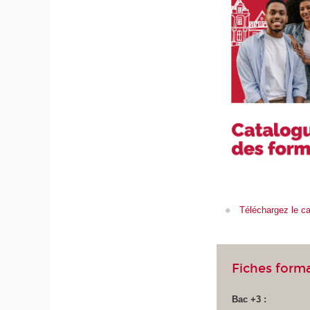
Téléchargez le c
Fiches form
Bac +3 :