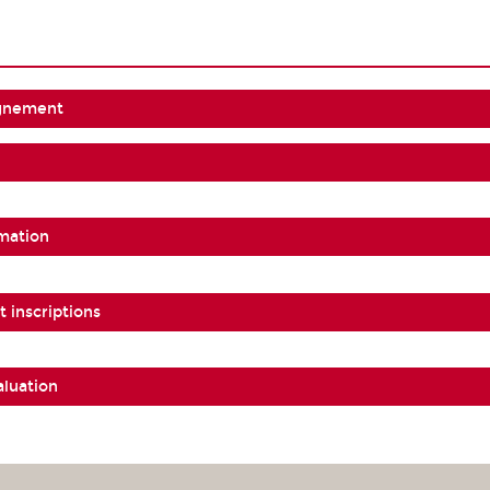
ignement
mation
 inscriptions
aluation