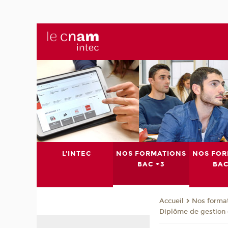
L'INTEC
NOS FORMATIONS
NOS FOR
BAC +3
BAC
Nos format
Accueil
Diplôme de gestion 