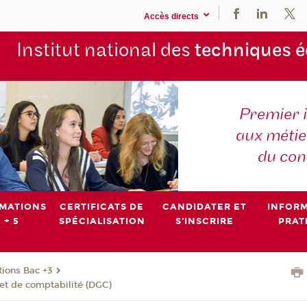
Accès directs
Institut national des
techniques 
Premier 
aux métier
du con
MATIONS
CERTIFICATS DE
CANDIDATER ET
INFOR
 + 5
SPÉCIALISATION
S'INSCRIRE
PRAT
ions Bac +3
et de comptabilité (DGC)