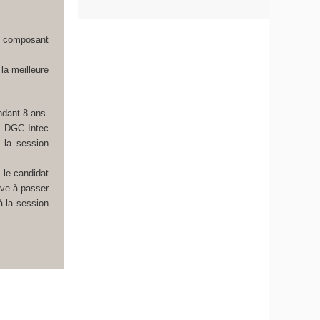
e composant
la meilleure
ndant 8 ans.
du DGC Intec
 la session
 le candidat
uve à passer
à la session