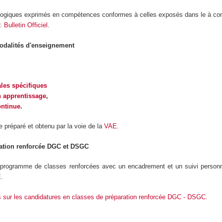
gogiques exprimés en compétences conformes à celles exposés dans le à con
 :
Bulletin Officiel
.
modalités d'enseignement
ales spécifiques
 apprentissage
,
ontinue
.
e préparé et obtenu par la voie de la
VAE
.
ation renforcée DGC et DSGC
 programme de classes renforcées avec un encadrement et un suivi personn
.
s sur les candidatures en classes de préparation renforcée DGC - DSGC.