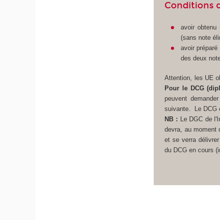
Conditions 
avoir obtenu
(sans note éli
avoir préparé
des deux note
Attention, les UE o
Pour le DCG (dip
peuvent demander 
suivante.
Le DCG c
NB :
Le DGC de l'In
devra, au moment de
et se verra délivre
du DCG en cours (ins