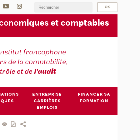
écono
miques et com
ptables
institut francophone
s de la comptabilité,
t
rôle et de
l'aud
it
MATIONS
ENTREPRISE
FINANCER SA
IQUES
CARRIÈRES
FORMATION
EMPLOIS