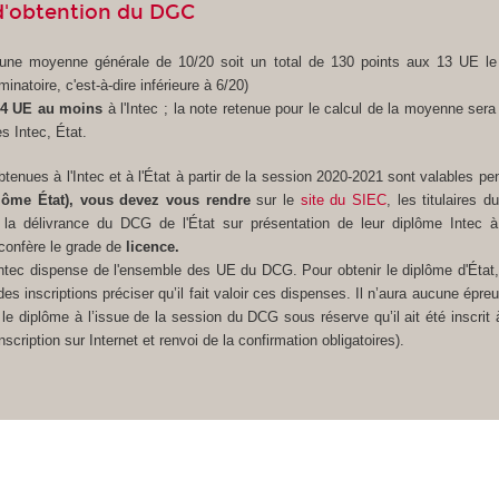
d'obtention du DGC
 une moyenne générale de 10/20 soit un total de 130 points aux 13 UE l
minatoire, c'est-à-dire inférieure à 6/20)
4 UE au moins
à l'Intec ; la note retenue pour le calcul de la moyenne sera 
s Intec, État.
btenues à l'Intec et à l'État à partir de la session 2020-2021 sont valables pe
lôme État), vous devez vous rendre
sur le
site du SIEC
, les titulaires 
la délivrance du DCG de l'État sur présentation de leur diplôme Intec à
onfère le grade de
licence.
tec dispense de l'ensemble des UE du DCG. Pour obtenir le diplôme d'État,
s inscriptions préciser qu’il fait valoir ces dispenses. Il n’aura aucune épre
r le diplôme à l’issue de la session du DCG sous réserve qu’il ait été inscrit 
cription sur Internet et renvoi de la confirmation obligatoires).