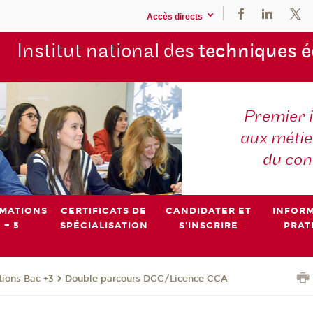
Accès directs
Institut national des
techniques 
Premier 
aux métier
du con
MATIONS
CERTIFICATS DE
CANDIDATER ET
INFOR
 + 5
SPÉCIALISATION
S'INSCRIRE
PRAT
ions Bac +3
Double parcours DGC/Licence CCA