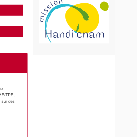
ue
PME/TPE,
c sur des