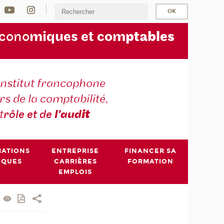
écono
miques et com
ptables
institut francophone
s de la comptabilité,
t
rôle et de
l'aud
it
MATIONS
ENTREPRISE
FINANCER SA
IQUES
CARRIÈRES
FORMATION
EMPLOIS