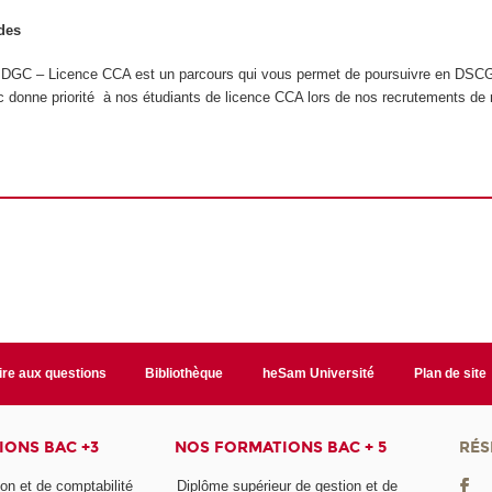
des
 DGC – Licence CCA est un parcours qui vous permet de poursuivre en DSCG
c donne priorité à nos étudiants de licence CCA lors de nos recrutements de
ire aux questions
Bibliothèque
heSam Université
Plan de site
ONS BAC +3
NOS FORMATIONS BAC + 5
RÉS
on et de comptabilité
Diplôme supérieur de gestion et de