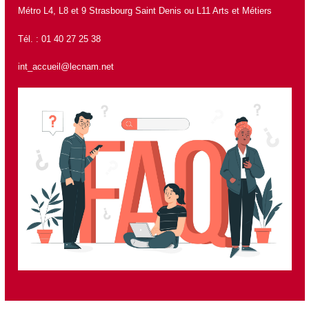
Métro L4, L8 et 9 Strasbourg Saint Denis ou L11 Arts et Métiers
Tél. : 01 40 27 25 38
int_accueil@lecnam.net