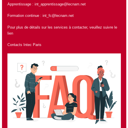
Apprentissage :
int_apprentissage@lecnam.net
Formation continue :
int_fc@lecnam.net
Pour plus de détails sur les services à contacter, veuillez suivre le
lien
Contacts Intec Paris