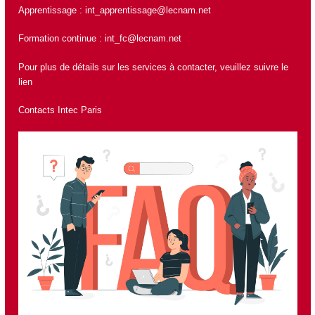
Apprentissage :
int_apprentissage@lecnam.net
Formation continue :
int_fc@lecnam.net
Pour plus de détails sur les services à contacter, veuillez suivre le
lien
Contacts Intec Paris