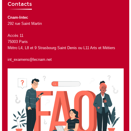
Contacts
Cnam-Intec
292 rue Saint Martin
Accès 11
75003 Paris
Métro L4, L8 et 9 Strasbourg Saint Denis ou L11 Arts et Métiers
int_examens@lecnam.net