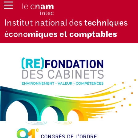
Institut national des
techniques
écono
miques et com
ptables