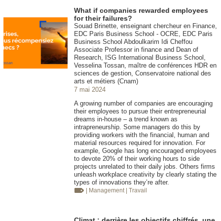
What if companies rewarded employees
for their failures?
Souad Brinette, enseignant chercheur en Finance,
EDC Paris Business School - OCRE, EDC Paris
Business School Abdoulkarim Idi Cheffou
Associate Professor in finance and Dean of
Research, ISG International Business School,
Vesselina Tossan, maître de conférences HDR en
sciences de gestion, Conservatoire national des
arts et métiers (Cnam)
7 mai 2024
A growing number of companies are encouraging
their employees to pursue their entrepreneurial
dreams in-house – a trend known as
intrapreneurship. Some managers do this by
providing workers with the financial, human and
material resources required for innovation. For
example, Google has long encouraged employees
to devote 20% of their working hours to side
projects unrelated to their daily jobs. Others firms
unleash workplace creativity by clearly stating the
types of innovations they’re after.
| Management
| Travail
Climat : derrière les objectifs chiffrés, une