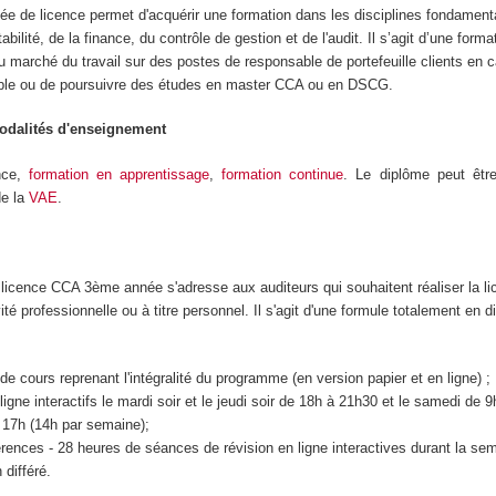
ée de licence permet d'acquérir une formation dans les disciplines fondament
bilité, de la finance, du contrôle de gestion et de l'audit. Il s’agit d’une forma
 marché du travail sur des postes de responsable de portefeuille clients en c
ble ou de poursuivre des études en master CCA ou en DSCG.
modalités d'enseignement
nce,
formation en apprentissage
,
formation continue
. Le diplôme peut être
de la
VAE
.
 licence CCA 3ème année s'adresse aux auditeurs qui souhaitent réaliser la l
vité professionnelle ou à titre personnel. Il s'agit d'une formule totalement en di
e cours reprenant l'intégralité du programme (en version papier et en ligne) ;
igne interactifs le mardi soir et le jeudi soir de 18h à 21h30 et le samedi de 
 17h (14h par semaine);
ences - 28 heures de séances de révision en ligne interactives durant la sem
 différé.