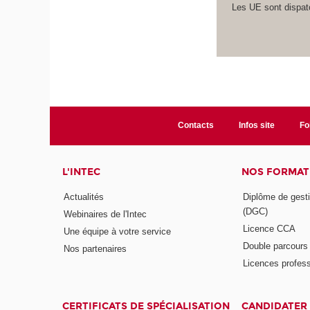
Les UE sont dispatc
Contacts
Infos site
Fo
L'INTEC
NOS FORMATI
Actualités
Diplôme de gesti
(DGC)
Webinaires de l'Intec
Licence CCA
Une équipe à votre service
Double parcour
Nos partenaires
Licences profess
CERTIFICATS DE SPÉCIALISATION
CANDIDATER 