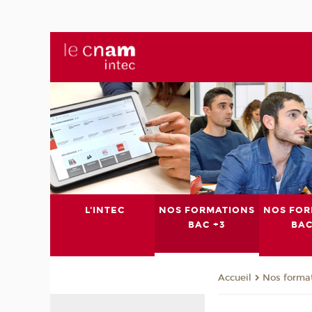
L'INTEC
NOS FORMATIONS
NOS FOR
BAC +3
BAC
Nos format
Accueil