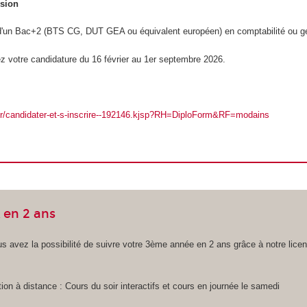
ssion
e d'un Bac+2 (BTS CG, DUT GEA ou équivalent européen) en comptabilité ou g
z votre candidature du 16 février au 1er septembre 2026.
.fr/candidater-et-s-inscrire--192146.kjsp?RH=DiploForm&RF=modains
 en 2 ans
s avez la possibilité de suivre votre 3ème année en 2 ans grâce à notre lic
ion à distance : Cours du soir interactifs et cours en journée le samedi