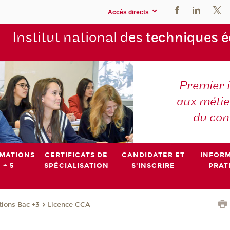
Accès directs
Institut national des
techniques 
Premier 
aux métier
du con
MATIONS
CERTIFICATS DE
CANDIDATER ET
INFOR
 + 5
SPÉCIALISATION
S'INSCRIRE
PRAT
ions Bac +3
Licence CCA