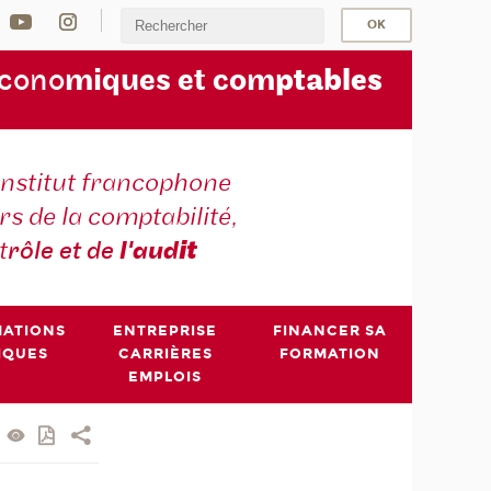
écono
miques et com
ptables
institut francophone
s de la comptabilité,
t
rôle et de
l'aud
it
MATIONS
ENTREPRISE
FINANCER SA
IQUES
CARRIÈRES
FORMATION
EMPLOIS