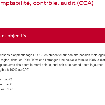
mptabilité, contrôle, audit (CCA)
 et objectifs
classes d’apprentissage L3 CCA en présentiel sur son site parisien mais éga
en région, dans les DOM-TOM et à l’étranger. Une nouvelle formule 100% à dis
lace avec des cours le mardi soir, le jeudi soir et le samedi toute la journée.
ligible à 100% au CPF.
e : bac+2
ie : bac+3
des : 1 an