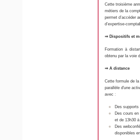
Cette troisième ann
métiers de la compta
permet d’accéder au
d’expertise-compta
⇒ Dispositifs et 
Formation à dista
obtenu par la voie 
⇒ A distance
Cette formule de la
parallèle d'une acti
avec :
Des supports d
Des cours en l
et de 13h30 à
Des webconfér
disponibles en