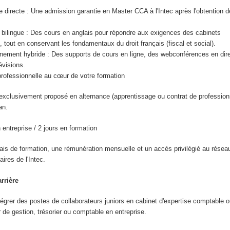
e directe : Une admission garantie en Master CCA à l'Intec après l'obtention d
 bilingue : Des cours en anglais pour répondre aux exigences des cabinets
, tout en conservant les fondamentaux du droit français (fiscal et social).
ment hybride : Des supports de cours en ligne, des webconférences en dire
évisions.
professionnelle au cœur de votre formation
xclusivement proposé en alternance (apprentissage ou contrat de professionn
an.
 entreprise / 2 jours en formation
ais de formation, une rémunération mensuelle et un accès privilégié au résea
aires de l'Intec.
rrière
égrer des postes de collaborateurs juniors en cabinet d'expertise comptable ou
r de gestion, trésorier ou comptable en entreprise.