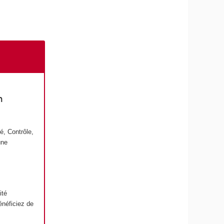
n
é, Contrôle,
une
ité
énéficiez de