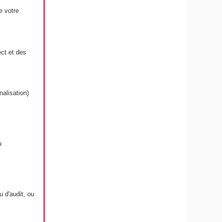
e votre
ct et des
alisation)
u
 d'audit, ou