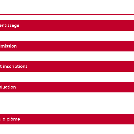
entissage
dmission
 inscriptions
aluation
u diplôme