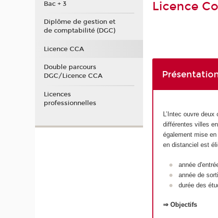
Licence Co
Bac + 3
Diplôme de gestion et
de comptabilité (DGC)
Licence CCA
Double parcours
Présentation
DGC/Licence CCA
Licences
professionnelles
L’Intec ouvre deux 
différentes villes 
également mise en p
en distanciel est é
année d'entré
année de sort
durée des étu
⇒ Objectifs