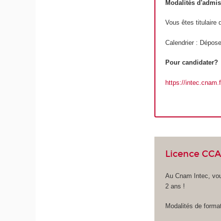
Modalités d'admi
Vous êtes titulair
Calendrier : Dépose
Pour candidater?
https://intec.cnam
Licence CCA
Au Cnam Intec, vou
2 ans !
Modalités de format