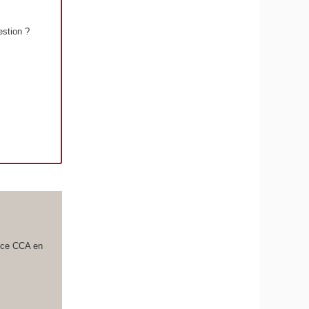
estion ?
ence CCA en