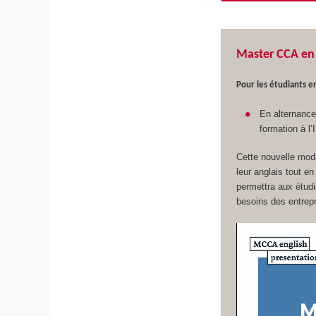
Master CCA en 
Pour les étudiants en
En alternance 
formation à l
Cette nouvelle moda
leur anglais tout e
permettra aux étud
besoins des entrepr