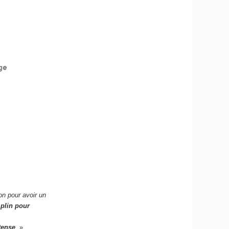
ge
on pour avoir un
plin pour
tense
. »