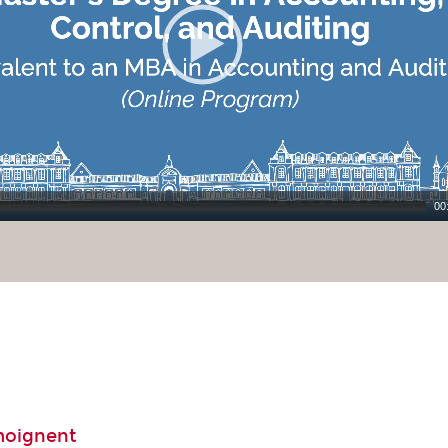
00
moignent