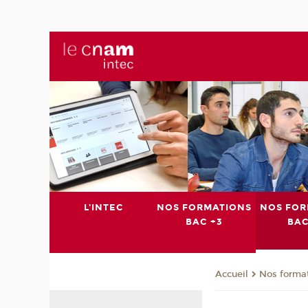
L'INTEC
NOS FORMATIONS
NOS FOR
BAC +3
BAC
Nos format
Accueil