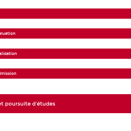
aluation
alidation
dmission
t poursuite d'études