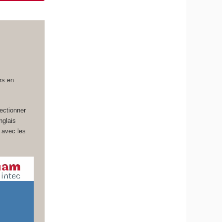
rs en
fectionner
nglais
 avec les