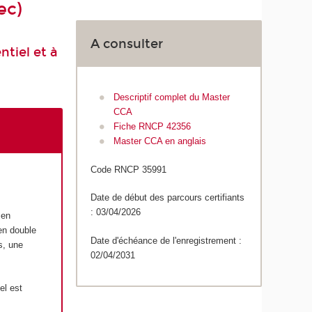
ec)
A consulter
tiel et à
Descriptif complet du Master
CCA
Fiche RNCP 42356
Master CCA en anglais
Code RNCP 35991
Date de début des parcours certifiants
: 03/04/2026
 en
 en double
Date d'échéance de l'enregistrement :
s, une
02/04/2031
el est