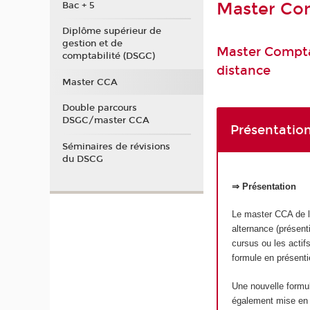
Master Com
Bac + 5
Diplôme supérieur de
gestion et de
Master Comptab
comptabilité (DSGC)
distance
Master CCA
Double parcours
DSGC/master CCA
Présentation
Séminaires de révisions
du DSCG
⇒ Présentation
Le master CCA de l’
alternance (présent
cursus ou les actifs
formule en présenti
Une nouvelle form
également mise en p