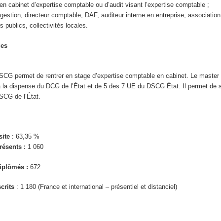
en cabinet d’expertise comptable ou d’audit visant l’expertise comptable ;
gestion, directeur comptable, DAF, auditeur interne en entreprise, association
 publics, collectivités locales.
des
 DSCG permet de rentrer en stage d’expertise comptable en cabinet. Le maste
 à la dispense du DCG de l’État et de 5 des 7 UE du DSCG État. Il permet de 
SCG de l’État.
site
: 63,35 %
ésents :
1 060
iplômés :
672
crits
: 1 180 (France et international – présentiel et distanciel)