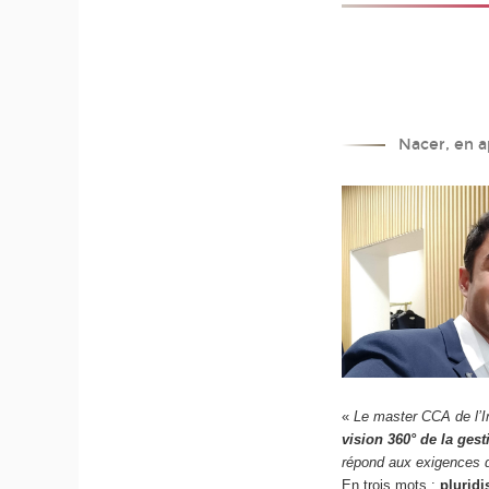
Nacer, en a
«
Le master CCA de l’I
vision 360° de la gest
répond aux exigences d
En trois mots :
pluridi