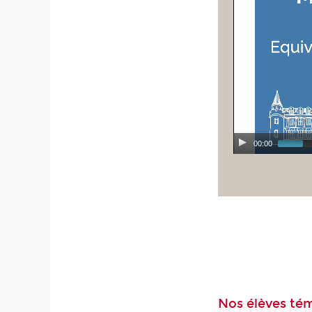
00:00
Nos élèves té