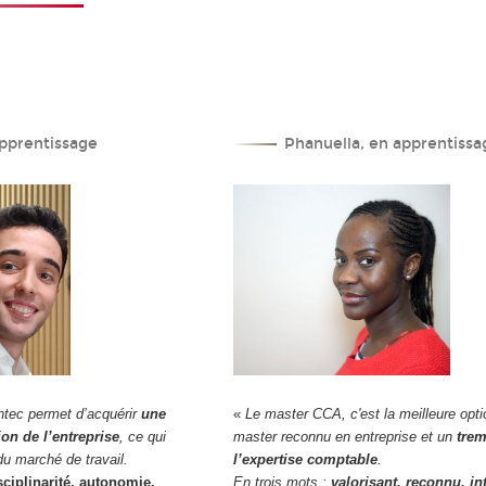
pprentissage
Phanuella, en apprentissa
ntec permet d’acquérir
une
«
Le master CCA, c'est la meilleure opti
ion de l’entreprise
, ce qui
master reconnu en entreprise et un
trem
u marché de travail.
l’expertise comptable
.
sciplinarité, autonomie,
En trois mots :
valorisant, reconnu, in