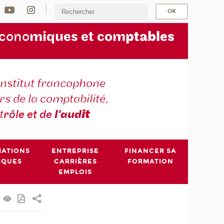
écono
miques et com
ptables
institut francophone
s de la comptabilité,
t
rôle et de
l'aud
it
MATIONS
ENTREPRISE
FINANCER SA
IQUES
CARRIÈRES
FORMATION
EMPLOIS