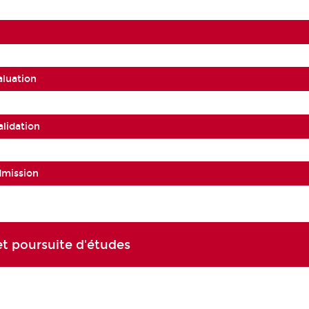
aluation
alidation
dmission
t poursuite d'études