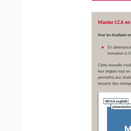
Master CCA en 
Pour les étudiants en
En alternance 
formation à l
Cette nouvelle moda
leur anglais tout e
permettra aux étud
besoins des entrepr