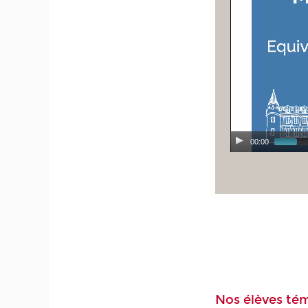
00:00
Nos élèves té