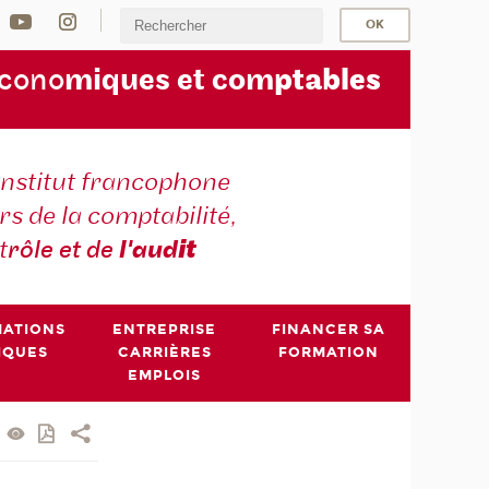
écono
miques et com
ptables
institut francophone
s de la comptabilité,
t
rôle et de
l'aud
it
MATIONS
ENTREPRISE
FINANCER SA
IQUES
CARRIÈRES
FORMATION
EMPLOIS