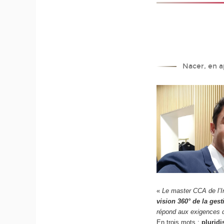
Nacer, en a
«
Le master CCA de l’I
vision 360° de la gest
répond aux exigences d
En trois mots :
pluridi