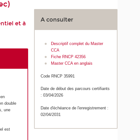
ec)
A consulter
tiel et à
Descriptif complet du Master
CCA
Fiche RNCP 42356
Master CCA en anglais
Code RNCP 35991
Date de début des parcours certifiants
: 03/04/2026
 en
 en double
Date d'échéance de l'enregistrement :
s, une
02/04/2031
el est