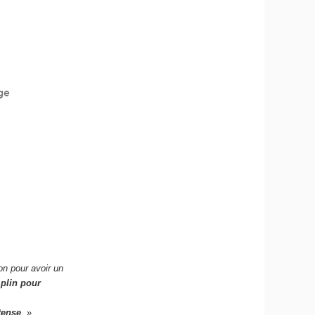
ge
on pour avoir un
plin pour
tense
. »