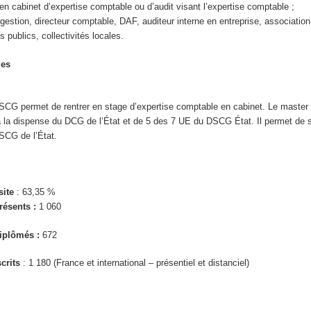
en cabinet d’expertise comptable ou d’audit visant l’expertise comptable ;
gestion, directeur comptable, DAF, auditeur interne en entreprise, association
 publics, collectivités locales.
des
 DSCG permet de rentrer en stage d’expertise comptable en cabinet. Le maste
 à la dispense du DCG de l’État et de 5 des 7 UE du DSCG État. Il permet de 
SCG de l’État.
site
: 63,35 %
ésents :
1 060
iplômés :
672
crits
: 1 180 (France et international – présentiel et distanciel)