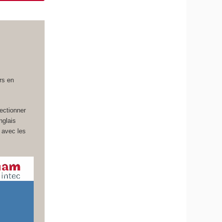
rs en
fectionner
nglais
 avec les