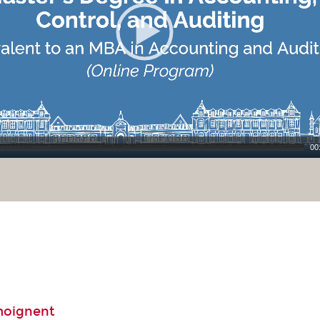
00
moignent