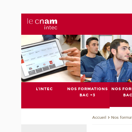
L'INTEC
NOS FORMATIONS
NOS FOR
BAC +3
BAC
Nos format
Accueil