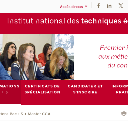
Accès directs
Institut national des
techniques 
Premier 
aux métier
du con
MATIONS
CERTIFICATS DE
CANDIDATER ET
INFOR
 + 5
SPÉCIALISATION
S'INSCRIRE
PRAT
ions Bac + 5
Master CCA