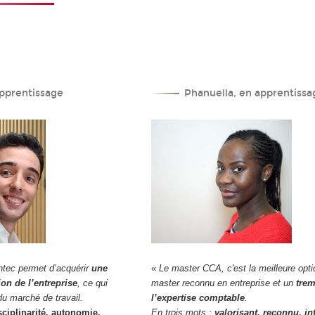
pprentissage
Phanuella, en apprentissa
ntec permet d’acquérir
une
«
Le master CCA, c'est la meilleure opti
ion de l’entreprise
, ce qui
master reconnu en entreprise et un
trem
u marché de travail.
l’expertise comptable
.
sciplinarité, autonomie,
En trois mots :
valorisant, reconnu, in