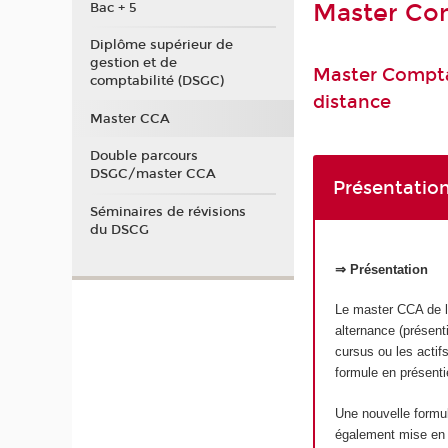
Master Com
Bac + 5
Diplôme supérieur de
gestion et de
Master Comptab
comptabilité (DSGC)
distance
Master CCA
Double parcours
DSGC/master CCA
Présentation
Séminaires de révisions
du DSCG
⇒ Présentation
Le master CCA de l’
alternance (présent
cursus ou les actifs
formule en présenti
Une nouvelle form
également mise en p