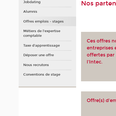
Nos parten
Jobdating
Alumnis
Offres emplois - stages
Métiers de l'expertise
comptable
Ces offres n
Taxe d'apprentissage
entreprises
offertes par 
Déposer une offre
l'Intec.
Nous recrutons
Conventions de stage
Offre(s) d'e