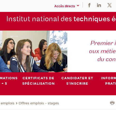
Accès directs
Institut national des
techniques 
Premier 
aux métier
du con
MATIONS
CERTIFICATS DE
CANDIDATER ET
INFOR
 + 5
SPÉCIALISATION
S'INSCRIRE
PRAT
- emplois
Offres emplois - stages