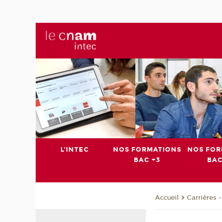
L'INTEC
NOS FORMATIONS
NOS FOR
BAC +3
BAC
Carrières 
Accueil