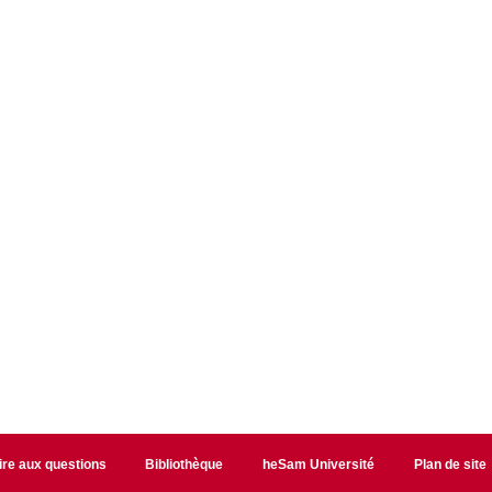
ire aux questions
Bibliothèque
heSam Université
Plan de site