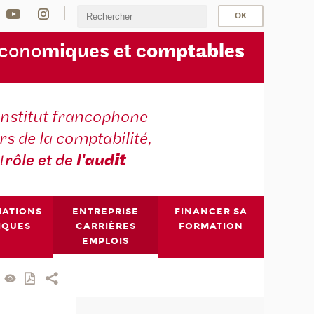
écono
miques et com
ptables
institut francophone
s de la comptabilité,
t
rôle et de
l'aud
it
MATIONS
ENTREPRISE
FINANCER SA
IQUES
CARRIÈRES
FORMATION
EMPLOIS