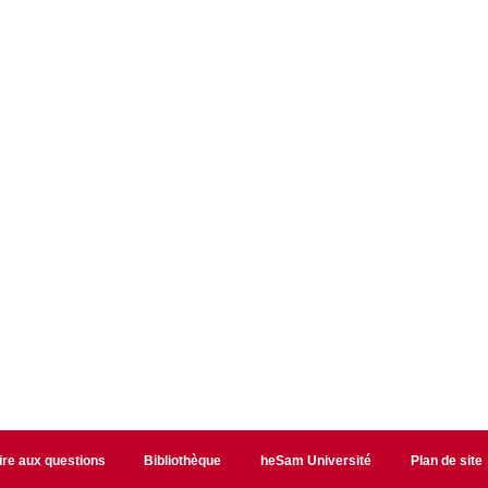
ire aux questions
Bibliothèque
heSam Université
Plan de site