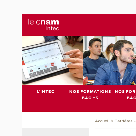
L'INTEC
NOS FORMATIONS
NOS FOR
BAC +3
BAC
Carrières 
Accueil