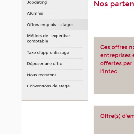
Nos parten
Jobdating
Alumnis
Offres emplois - stages
Métiers de l'expertise
comptable
Ces offres n
Taxe d'apprentissage
entreprises
offertes par 
Déposer une offre
l'Intec.
Nous recrutons
Conventions de stage
Offre(s) d'e