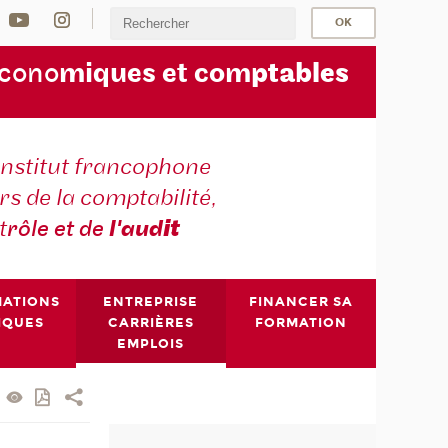
écono
miques et com
ptables
institut francophone
s de la comptabilité,
t
rôle et de
l'aud
it
MATIONS
ENTREPRISE
FINANCER SA
IQUES
CARRIÈRES
FORMATION
EMPLOIS