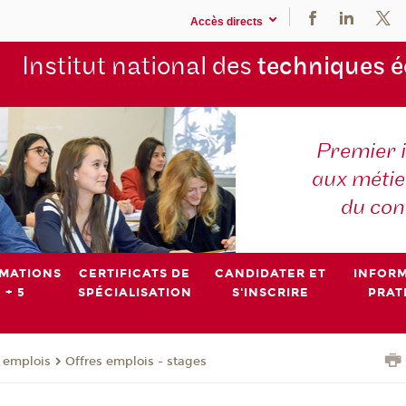
Accès directs
Institut national des
techniques 
Premier 
aux métier
du con
MATIONS
CERTIFICATS DE
CANDIDATER ET
INFOR
 + 5
SPÉCIALISATION
S'INSCRIRE
PRAT
- emplois
Offres emplois - stages