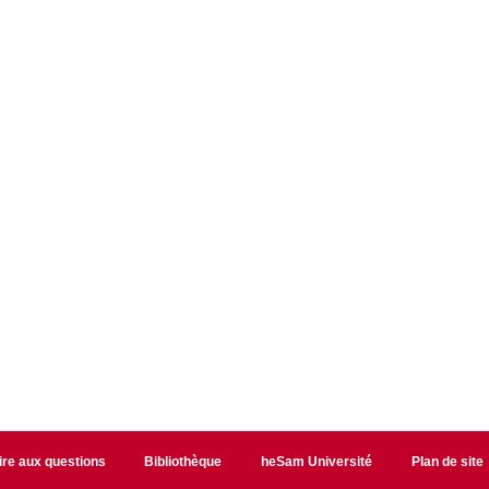
ire aux questions
Bibliothèque
heSam Université
Plan de site