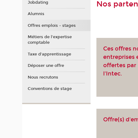
Nos parten
Jobdating
Alumnis
Offres emplois - stages
Métiers de l'expertise
comptable
Ces offres n
Taxe d'apprentissage
entreprises
offertes par 
Déposer une offre
l'Intec.
Nous recrutons
Conventions de stage
Offre(s) d'e