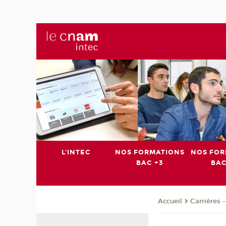
L'INTEC
NOS FORMATIONS
NOS FOR
BAC +3
BAC
Carrières 
Accueil