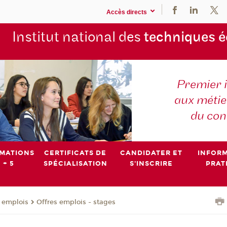
Accès directs
Institut national des
techniques 
Premier 
aux métier
du con
MATIONS
CERTIFICATS DE
CANDIDATER ET
INFOR
 + 5
SPÉCIALISATION
S'INSCRIRE
PRAT
- emplois
Offres emplois - stages