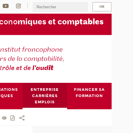
écono
miques et com
ptables
institut francophone
s de la comptabilité,
t
rôle et de
l'aud
it
MATIONS
ENTREPRISE
FINANCER SA
IQUES
CARRIÈRES
FORMATION
EMPLOIS