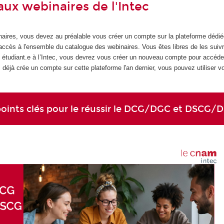
aux webinaires de l'Intec
aires, vous devez au préalable vous créer un compte sur la plateforme dédi
accès à l'ensemble du catalogue des webinaires. Vous êtes libres de les suivr
es étudiant.e à l’Intec, vous devrez vous créer un nouveau compte pour accéde
déjà crée un compte sur cette plateforme l'an dernier, vous pouvez utiliser vo
points clés pour le réussir le DCG/DGC et DSCG/