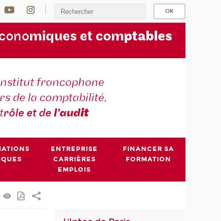
écono
miques et com
ptables
institut francophone
s de la comptabilité,
t
rôle et de
l'aud
it
MATIONS
ENTREPRISE
FINANCER SA
IQUES
CARRIÈRES
FORMATION
EMPLOIS