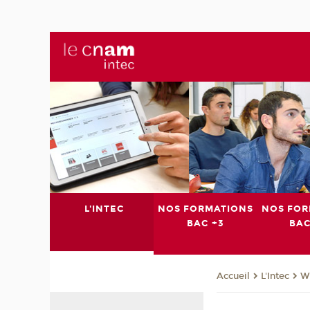
L'INTEC
NOS FORMATIONS
NOS FOR
BAC +3
BAC
L'Intec
We
Accueil