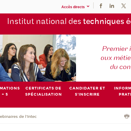
Accès directs
Institut national des
techniques 
Premier 
aux métier
du con
MATIONS
CERTIFICATS DE
CANDIDATER ET
INFOR
 + 5
SPÉCIALISATION
S'INSCRIRE
PRAT
binaires de l'Intec