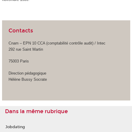
Contacts
Cnam – EPN 10 CCA (comptabilité contrôle audit) / Intec
292 rue Saint Martin
75003 Paris
Direction pédagogique
Hélène Bussy Socrate
Dans la même rubrique
Jobdating