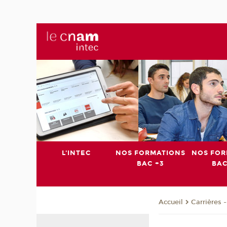
L'INTEC
NOS FORMATIONS
NOS FOR
BAC +3
BAC
Carrières 
Accueil