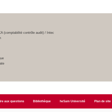
(comptabilité contrôle audit) / Intec
n
que
ate
ire aux questions
Bibliothèque
heSam Université
Plan de site