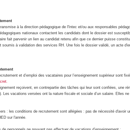
utement
ransmise à la direction pédagogique de l'Intec et/ou aux responsables péd
agogiques nationaux contactent les candidats dont le dossier est susceptibl
re fait parvenir un lien au candidat retenu afin que ce dernier puisse constit
est soumis à validation des services RH. Une fois le dossier validé, un acte 
utement
crutement et d’emploi des vacataires pour l’enseignement supérieur sont fixé
cret.
nement reçoivent, en contrepartie des tâches qui leur sont confiées, une rém
s). Les vacations versées ont la nature fiscale et sociale d’un salaire. Elles n
ers : les conditions de recrutement sont allégées : pas de nécessité d'avoir u
HED sur l'année.
 de personnels ne pouvant pas effectuer de vacations d’enseignement :