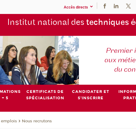
Accès directs
Institut national des
techniques 
Premier 
aux métier
du con
MATIONS
CERTIFICATS DE
CANDIDATER ET
INFOR
 + 5
SPÉCIALISATION
S'INSCRIRE
PRAT
- emplois
Nous recrutons