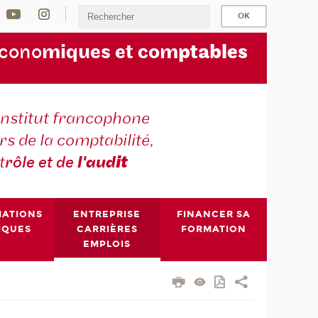
écono
miques et com
ptables
institut francophone
s de la comptabilité,
t
rôle et de
l'aud
it
MATIONS
ENTREPRISE
FINANCER SA
IQUES
CARRIÈRES
FORMATION
EMPLOIS