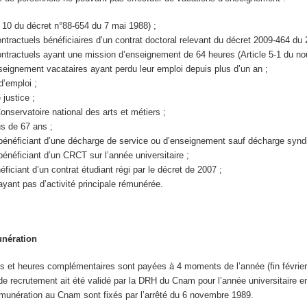
 10 du décret n°88-654 du 7 mai 1988) ;
tractuels bénéficiaires d’un contrat doctoral relevant du décret 2009-464 du 23
ntractuels ayant une mission d’enseignement de 64 heures (Article 5-1 du n
eignement vacataires ayant perdu leur emploi depuis plus d’un an ;
’emploi ;
justice ;
onservatoire national des arts et métiers ;
s de 67 ans ;
bénéficiant d’une décharge de service ou d’enseignement sauf décharge syndi
énéficiant d’un CRCT sur l’année universitaire ;
ficiant d’un contrat étudiant régi par le décret de 2007 ;
yant pas d’activité principale rémunérée.
unération
 et heures complémentaires sont payées à 4 moments de l’année (fin février, fin 
de recrutement ait été validé par la DRH du Cnam pour l’année universitaire e
émunération au Cnam sont fixés par l’arrêté du 6 novembre 1989.