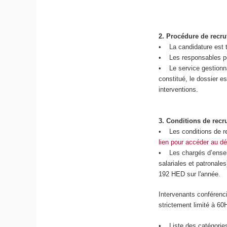
2.
Procédure de recr
• La candidature est t
• Les responsables péd
• Le service gestionnai
constitué, le dossier 
interventions.
3.
Conditions de recr
• Les conditions de re
lien pour accéder au dé
• Les chargés d’enseig
salariales et patronale
192 HED sur l'année.
Intervenants conférenci
strictement limité à 60
• Liste des catégories