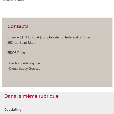
Contacts
Cnam – EPN 10 CCA (comptabilité contrôle audit) / Intec
292 rue Saint Martin
75003 Paris
Direction pédagogique
Hélène Bussy Socrate
Dans la même rubrique
Jobdating