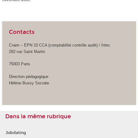
Contacts
Cnam – EPN 10 CCA (comptabilité contrôle audit) / Intec
292 rue Saint Martin
75003 Paris
Direction pédagogique
Hélène Bussy Socrate
Dans la même rubrique
Jobdating