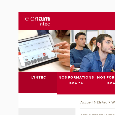
L'INTEC
NOS FORMATIONS
NOS FOR
BAC +3
BAC
L'Intec
We
Accueil