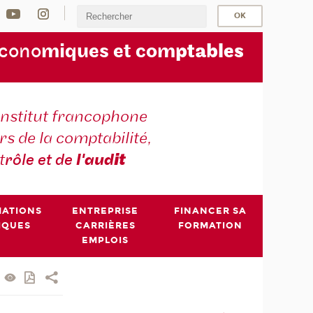
écono
miques et com
ptables
institut francophone
s de la comptabilité,
t
rôle et de
l'aud
it
MATIONS
ENTREPRISE
FINANCER SA
IQUES
CARRIÈRES
FORMATION
EMPLOIS