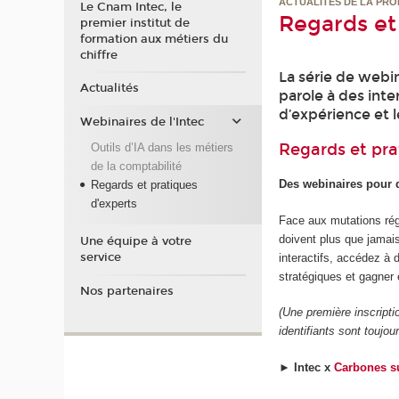
ACTUALITÉS DE LA PRO
Le Cnam Intec, le
Regards et
premier institut de
formation aux métiers du
chiffre
La série de webin
Actualités
parole à des inte
d’expérience et l
Webinaires de l'Intec
Regards et pra
Outils d’IA dans les métiers
de la comptabilité
Des webinaires pour d
Regards et pratiques
d'experts
Face aux mutations régl
doivent plus que jamais 
Une équipe à votre
service
interactifs, accédez à 
stratégiques et gagner 
Nos partenaires
(Une première inscripti
identifiants sont toujou
►
Intec x
Carbones su