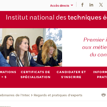
Accès directs
Institut national des
techniques 
Premier 
aux métier
du con
MATIONS
CERTIFICATS DE
CANDIDATER ET
INFOR
 + 5
SPÉCIALISATION
S'INSCRIRE
PRAT
binaires de l'Intec
Regards et pratiques d'experts