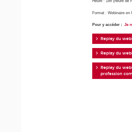
Heure : 18h (heure de 
Format : Webinaire en 
Pour y accéder :
Je r
Replay du webi
Replay du webi
Replay du webi
profession co