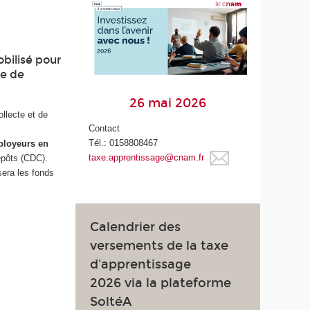
obilisé pour
re de
26 mai 2026
ollecte et de
Contact
Tél.: 0158808467
ployeurs en
taxe.apprentissage@cnam.fr
épôts (CDC).
sera les fonds
Calendrier des
versements de la taxe
d'apprentissage
2026 via la plateforme
SoltéA