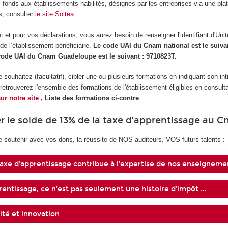
 fonds aux établissements habilités, désignés par les entreprises via une pla
s, consulter
le site Soltea.
 et pour vos déclarations, vous aurez besoin de renseigner l'identifiant d'Unit
 de l’établissement bénéficiaire.
Le code UAI du Cnam national est le suiva
 code UAI du Cnam Guadeloupe est le suivant : 9710823T.
souhaitez (facultatif), cibler une ou plusieurs formations en indiquant son inti
etrouverez l'ensemble des formations de l'établissement éligibles en consultan
sur notre site
, Liste des formations ci-contre
r le solde de 13% de la taxe d’apprentissage au 
e soutenir avec vos dons, la réussite de NOS auditeurs, VOS futurs talents :
axe d’apprentissage contribue à l’expertise de nos enseigneme
rentissage, ce n’est pas seulement une histoire d’impôt ...
ité et innovation