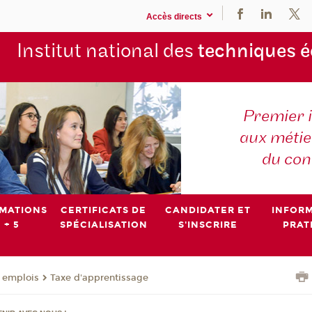
Accès directs
Institut national des
techniques 
Premier 
aux métier
du con
MATIONS
CERTIFICATS DE
CANDIDATER ET
INFOR
 + 5
SPÉCIALISATION
S'INSCRIRE
PRAT
- emplois
Taxe d'apprentissage