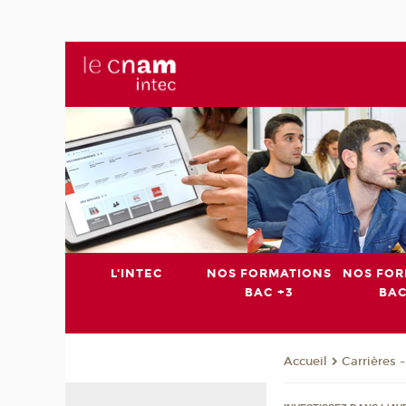
L'INTEC
NOS FORMATIONS
NOS FOR
BAC +3
BAC
Carrières 
Accueil