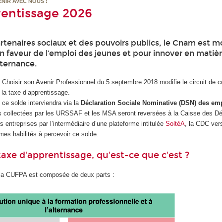
ENIR AVEC NOUS !
rentissage 2026
rtenaires sociaux et des pouvoirs publics, le Cnam est m
n faveur de l’emploi des jeunes et pour innover en matiè
lternance.
de Choisir son Avenir Professionnel du 5 septembre 2018 modifie le circuit de c
e la taxe d’apprentissage.
 ce solde interviendra via la
Déclaration Sociale Nominative (DSN) des em
 collectées par les URSSAF et les MSA seront reversées à la Caisse des D
s entreprises par l’intermédiaire d’une plateforme intitulée
SoltéA
, la CDC ver
mes habilités à percevoir ce solde.
taxe d'apprentissage, qu'est-ce que c'est ?
 la CUFPA est composée de deux parts :