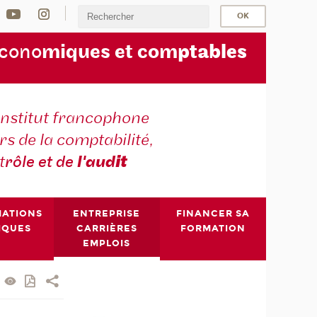
écono
miques et com
ptables
institut francophone
s de la comptabilité,
t
rôle et de
l'aud
it
MATIONS
ENTREPRISE
FINANCER SA
IQUES
CARRIÈRES
FORMATION
EMPLOIS