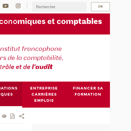
écono
miques et com
ptables
institut francophone
s de la comptabilité,
t
rôle et de
l'aud
it
MATIONS
ENTREPRISE
FINANCER SA
IQUES
CARRIÈRES
FORMATION
EMPLOIS