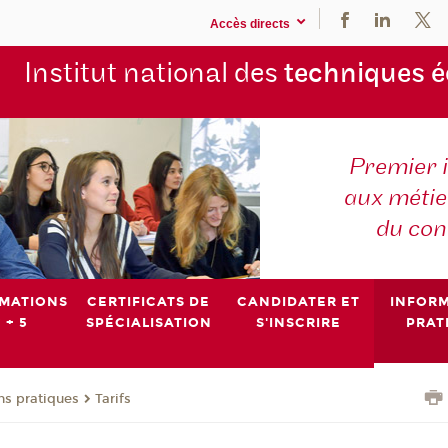
Accès directs
Institut national des
techniques 
Premier 
aux métier
du con
MATIONS
CERTIFICATS DE
CANDIDATER ET
INFOR
 + 5
SPÉCIALISATION
S'INSCRIRE
PRAT
ns pratiques
Tarifs