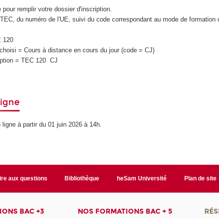
 pour remplir votre dossier d'inscription.
 TEC, du numéro de l'UE, suivi du code correspondant au mode de formation c
E 120
choisi = Cours à distance en cours du jour (code = CJ)
iption = TEC 120 CJ
ligne
ligne à partir du 01 juin 2026 à 14h.
ire aux questions
Bibliothèque
heSam Université
Plan de site
ONS BAC +3
NOS FORMATIONS BAC + 5
RÉS