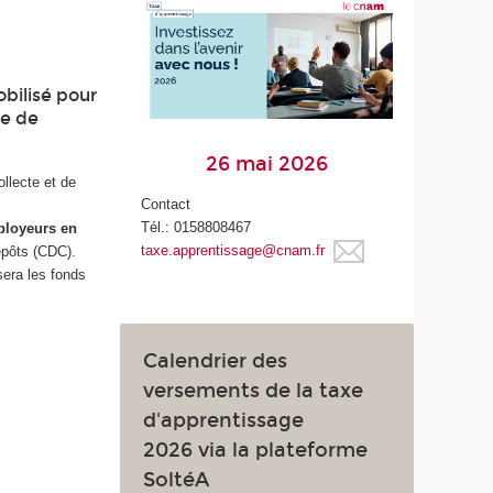
obilisé pour
re de
26 mai 2026
ollecte et de
Contact
Tél.: 0158808467
ployeurs en
taxe.apprentissage@cnam.fr
épôts (CDC).
sera les fonds
Calendrier des
versements de la taxe
d'apprentissage
2026 via la plateforme
SoltéA