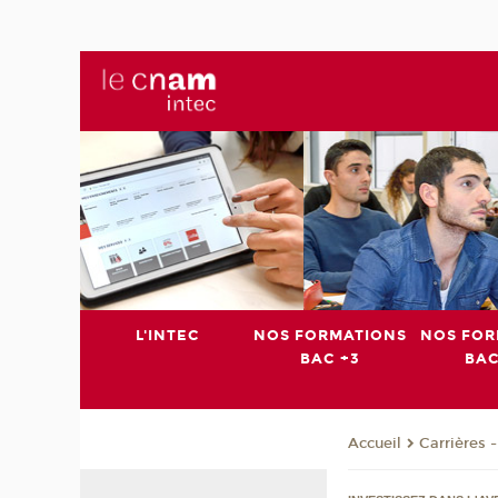
L'INTEC
NOS FORMATIONS
NOS FOR
BAC +3
BAC
Carrières 
Accueil