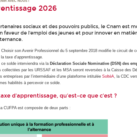
ENIR AVEC NOUS !
rentissage 2026
rtenaires sociaux et des pouvoirs publics, le Cnam est m
n faveur de l’emploi des jeunes et pour innover en matiè
lternance.
de Choisir son Avenir Professionnel du 5 septembre 2018 modifie le circuit de c
e la taxe d’apprentissage.
 ce solde interviendra via la
Déclaration Sociale Nominative (DSN) des em
 collectées par les URSSAF et les MSA seront reversées à la Caisse des D
s entreprises par l’intermédiaire d’une plateforme intitulée
SoltéA
, la CDC ver
mes habilités à percevoir ce solde.
taxe d'apprentissage, qu'est-ce que c'est ?
 la CUFPA est composée de deux parts :