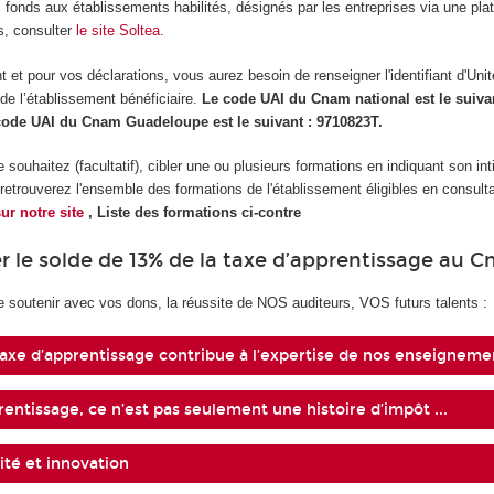
 fonds aux établissements habilités, désignés par les entreprises via une pla
s, consulter
le site Soltea.
 et pour vos déclarations, vous aurez besoin de renseigner l'identifiant d'Unit
 de l’établissement bénéficiaire.
Le code UAI du Cnam national est le suiva
 code UAI du Cnam Guadeloupe est le suivant : 9710823T.
souhaitez (facultatif), cibler une ou plusieurs formations en indiquant son inti
etrouverez l'ensemble des formations de l'établissement éligibles en consultan
sur notre site
, Liste des formations ci-contre
r le solde de 13% de la taxe d’apprentissage au 
e soutenir avec vos dons, la réussite de NOS auditeurs, VOS futurs talents :
axe d’apprentissage contribue à l’expertise de nos enseigneme
rentissage, ce n’est pas seulement une histoire d’impôt ...
ité et innovation