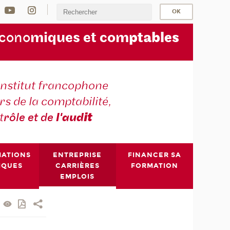
écono
miques et com
ptables
institut francophone
s de la comptabilité,
t
rôle et de
l'aud
it
MATIONS
ENTREPRISE
FINANCER SA
IQUES
CARRIÈRES
FORMATION
EMPLOIS