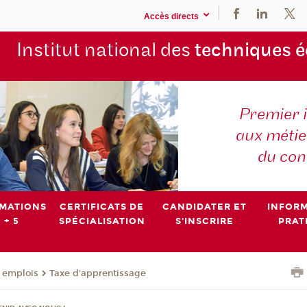
Accès directs
Institut national des
techniques 
Premier 
aux métier
du con
MATIONS
CERTIFICATS DE
CANDIDATER ET
INFOR
 + 5
SPÉCIALISATION
S'INSCRIRE
PRAT
- emplois
Taxe d'apprentissage