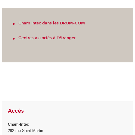
Cnam Intec dans les DROM-COM
Centres associés à l'étranger
Accès
Cnam-Intec
292 rue Saint Martin