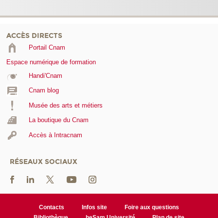
ACCÈS DIRECTS
Portail Cnam
Espace numérique de formation
Handi'Cnam
Cnam blog
Musée des arts et métiers
La boutique du Cnam
Accès à Intracnam
RÉSEAUX SOCIAUX
Contacts
Infos site
Foire aux questions
Bibliothèque
heSam Université
Plan de site