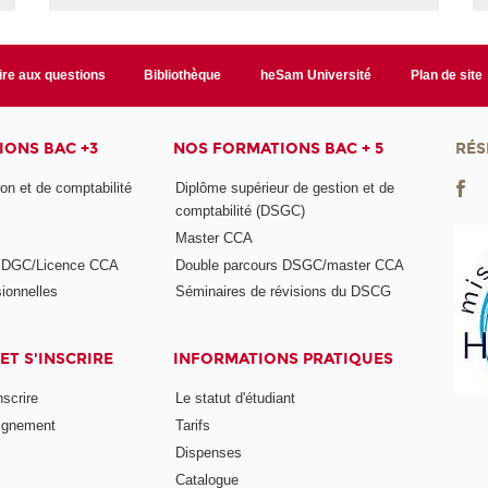
ire aux questions
Bibliothèque
heSam Université
Plan de site
ONS BAC +3
NOS FORMATIONS BAC + 5
RÉS
on et de comptabilité
Diplôme supérieur de gestion et de
comptabilité (DSGC)
Master CCA
s DGC/Licence CCA
Double parcours DSGC/master CCA
ionnelles
Séminaires de révisions du DSCG
ET S'INSCRIRE
INFORMATIONS PRATIQUES
nscrire
Le statut d'étudiant
ignement
Tarifs
Dispenses
Catalogue