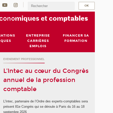
écono
miques et com
ptables
MATIONS
ENTREPRISE
FINANCER SA
IQUES
CARRIÈRES
FORMATION
EMPLOIS
EVENEMENT PROFESSIONNEL
L’Intec au cœur du Congrès
annuel de la profession
comptable
L’Intec, partenaire de l’Ordre des experts-comptables sera
présent 81e Congrès qui se déroule à Paris du 16 au 18
septembre 2026