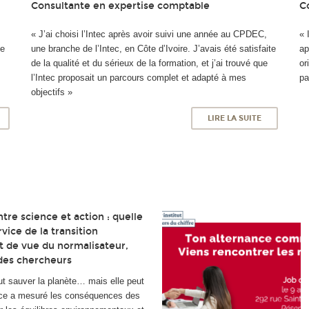
Consultante en expertise comptable
C
e
« J’ai choisi l’Intec après avoir suivi une année au CPDEC,
« 
se
une branche de l’Intec, en Côte d’Ivoire. J’avais été satisfaite
ap
de la qualité et du sérieux de la formation, et j’ai trouvé que
or
l’Intec proposait un parcours complet et adapté à mes
pa
objectifs »
LIRE LA SUITE
tre science et action : quelle
vice de la transition
t de vue du normalisateur,
 des chercheurs
ut sauver la planète… mais elle peut
ence a mesuré les conséquences des