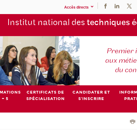
Accès directs
Institut national des
techniques 
Premier 
aux métier
du con
MATIONS
CERTIFICATS DE
CANDIDATER ET
INFOR
 + 5
SPÉCIALISATION
S'INSCRIRE
PRAT