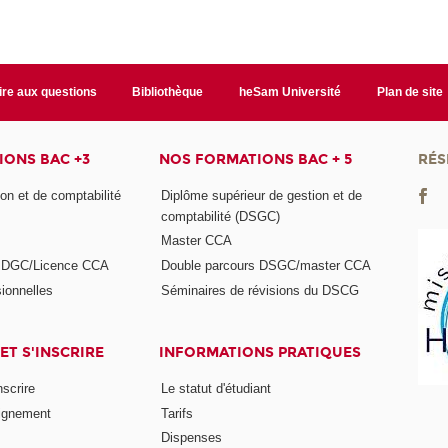
ire aux questions
Bibliothèque
heSam Université
Plan de site
ONS BAC +3
NOS FORMATIONS BAC + 5
RÉS
on et de comptabilité
Diplôme supérieur de gestion et de
comptabilité (DSGC)
Master CCA
s DGC/Licence CCA
Double parcours DSGC/master CCA
ionnelles
Séminaires de révisions du DSCG
ET S'INSCRIRE
INFORMATIONS PRATIQUES
nscrire
Le statut d'étudiant
ignement
Tarifs
Dispenses