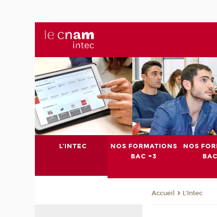
L'INTEC
NOS FORMATIONS
NOS FOR
BAC +3
BAC
L'Intec
Accueil