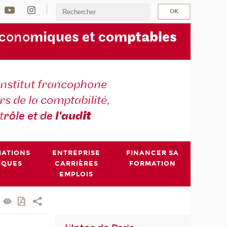
écono
miques et com
ptables
institut francophone
s de la comptabilité,
t
rôle et de
l'aud
it
MATIONS
ENTREPRISE
FINANCER SA
IQUES
CARRIÈRES
FORMATION
EMPLOIS