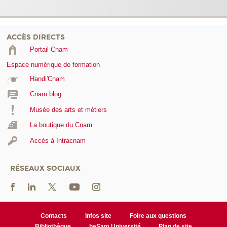
ACCÈS DIRECTS
Portail Cnam
Espace numérique de formation
Handi'Cnam
Cnam blog
Musée des arts et métiers
La boutique du Cnam
Accès à Intracnam
RÉSEAUX SOCIAUX
Contacts
Infos site
Foire aux questions
Bibliothèque
heSam Université
Plan de site