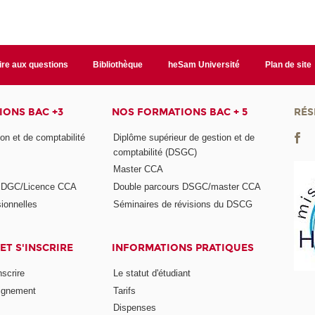
ire aux questions
Bibliothèque
heSam Université
Plan de site
ONS BAC +3
NOS FORMATIONS BAC + 5
RÉS
on et de comptabilité
Diplôme supérieur de gestion et de
comptabilité (DSGC)
Master CCA
s DGC/Licence CCA
Double parcours DSGC/master CCA
ionnelles
Séminaires de révisions du DSCG
ET S'INSCRIRE
INFORMATIONS PRATIQUES
nscrire
Le statut d'étudiant
ignement
Tarifs
Dispenses