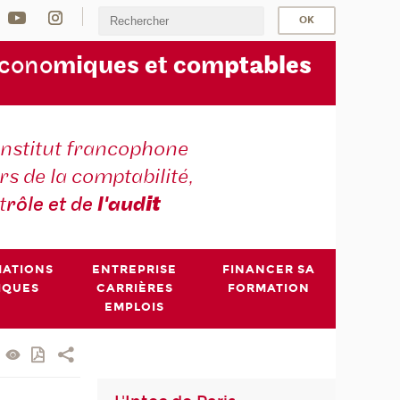
écono
miques et com
ptables
institut francophone
s de la comptabilité,
t
rôle et de
l'aud
it
MATIONS
ENTREPRISE
FINANCER SA
IQUES
CARRIÈRES
FORMATION
EMPLOIS