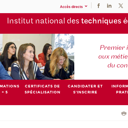
Accès directs
Institut national des
techniques 
Premier 
aux métier
du con
MATIONS
CERTIFICATS DE
CANDIDATER ET
INFOR
 + 5
SPÉCIALISATION
S'INSCRIRE
PRAT