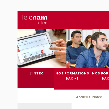
L'INTEC
NOS FORMATIONS
NOS FOR
BAC +3
BAC
L'Intec
Accueil