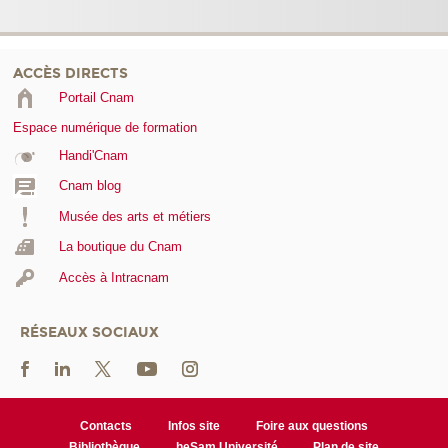
ACCÈS DIRECTS
Portail Cnam
Espace numérique de formation
Handi'Cnam
Cnam blog
Musée des arts et métiers
La boutique du Cnam
Accès à Intracnam
RÉSEAUX SOCIAUX
Contacts
Infos site
Foire aux questions
Bibliothèque
heSam Université
Plan de site