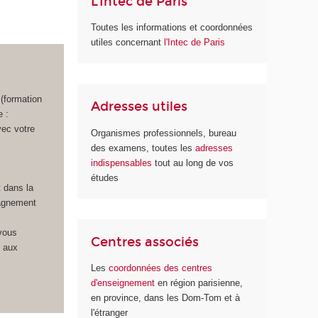
L'Intec de Paris
Toutes les informations et coordonnées
utiles concernant
l'Intec de Paris
 (formation
Adresses utiles
 :
vec votre
Organismes professionnels, bureau
des examens, toutes les
adresses
indispensables
tout au long de vos
études
 dans la
pagnement
 vous
Centres associés
0 aux
Les
coordonnées des centres
d'enseignement
en région parisienne,
en province, dans les Dom-Tom et à
l'étranger