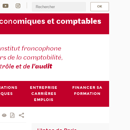
écono
miques et com
ptables
institut francophone
s de la comptabilité,
t
rôle et de
l'aud
it
MATIONS
ENTREPRISE
FINANCER SA
IQUES
CARRIÈRES
FORMATION
EMPLOIS