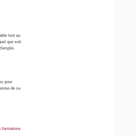
able tout au
quel que soit
d'emploi.
rs pour
éponse de sa
os formations