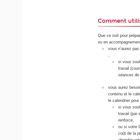
Comment utilis
Que ce soit pour prépa
ou en accompagnemen
vous n’aurez pas 
;
si vous sou
travail (cou
séances de 
vous aurez besoin
contenu et le cal
le calendrier po
si vous sou
travail (par
renforcé,
ou si votre 
coût de la p
abonder votr