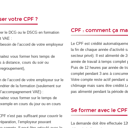
er votre CPF ?
CPF : comment ça ma
rer le DCG ou le DSCG en formation
t VAE :
Le CPF est crédité automatiqueme
besoin de l’accord de votre employeur
la fin de chaque année d’activité s
secteur privé). Il est alimenté de 
haitez vous former hors temps de
année de travail à temps complet 
rs à distance, cours du soir ou
Puis de 12 heures par année de tr
regroupement),
complet pendant 3 ans à concurre
Votre compte reste actif pendant 
 de l’accord de votre employeur sur le
chômage mais sans être crédité.L
endrier de la formation (seulement sur
pas alimenté pendant la période 
ur l’accompagnement VAE) :
haitez vous former sur le temps de
 exemple en cours du jour ou en cours
Se former avec le CPF
CPF n’est pas suffisant pour couvrir le
réparation, l’employeur pouvant
La demande doit être effectuée 120
e compte. Il peut être articulé avec le