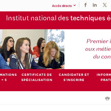
Accès directs
Institut national des
techniques 
Premier 
aux métier
du con
MATIONS
CERTIFICATS DE
CANDIDATER ET
INFOR
 + 5
SPÉCIALISATION
S'INSCRIRE
PRAT