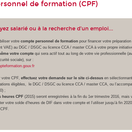
sonnel de formation (CPF)
ez salarié ou à la recherche d’un emploi...
iliser votre
compte personnel de formation
pour financer votre préparation
VAE) au DGC / DSGC ou licence CCA / master CCA à votre propre initiative
même votre compte
qui sera actif tout au long de votre vie professionnelle (a
rité sociale), sur :
teformation.gouv.fr
r votre CPF,
effectuez votre demande sur le site ci-dessus
en sélectionnant
mations éligibles, le DGC / DSGC ou licence CCA / master CCA, ou l’accom
0) ;
s heures CPF
(2015) seront enregistrées à la fin du 1er trimestre 2016, mais
er votre solde d’heures de DIF dans votre compte et l’utiliser jusqu’à fin 202
 CPF.