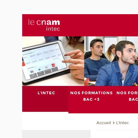
L'INTEC
NOS FORMATIONS
NOS FOR
BAC +3
BAC
L'Intec
Accueil