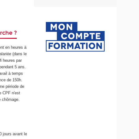
rche ?
nt en heures à
alariée (dans le
24 heures par
pendant 5 ans.
avail à temps
nce de 150h.
une période de
e CPF n'est
de chômage.
 jours avant le