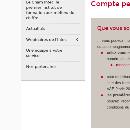
Compte per
Le Cnam Intec, le
premier institut de
formation aux métiers du
chiffre
Que vous soy
Actualités
Webinaires de l'Intec
... vous pouvez mob
ou accompagnement 
Une équipe à votre
créez vous-
service
numéro de sécu
moncomp
Nos partenaires
pour mobilise
liste des for
VAE (code 20
les
première
pouvez report
conditions du