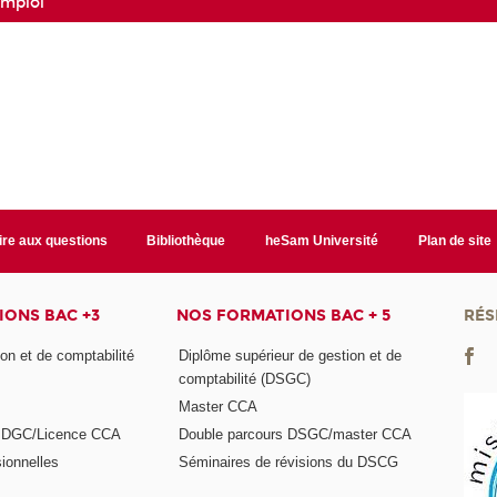
mploi
ire aux questions
Bibliothèque
heSam Université
Plan de site
ONS BAC +3
NOS FORMATIONS BAC + 5
RÉS
on et de comptabilité
Diplôme supérieur de gestion et de
comptabilité (DSGC)
Master CCA
s DGC/Licence CCA
Double parcours DSGC/master CCA
ionnelles
Séminaires de révisions du DSCG