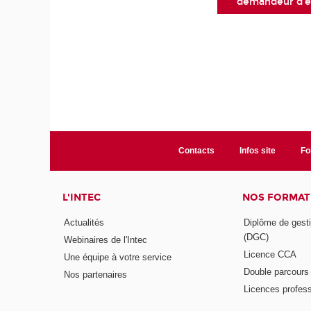
demandeur d'e
Contacts
Infos site
Fo
L'INTEC
NOS FORMATI
Actualités
Diplôme de gesti
(DGC)
Webinaires de l'Intec
Licence CCA
Une équipe à votre service
Double parcour
Nos partenaires
Licences profess