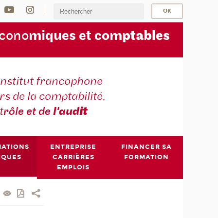
écono
miques et com
ptables
institut francophone
s de la comptabilité,
t
rôle et de
l'aud
it
MATIONS
ENTREPRISE
FINANCER SA
IQUES
CARRIÈRES
FORMATION
EMPLOIS