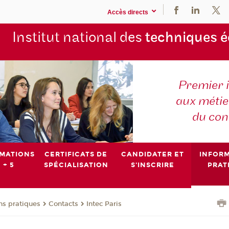
Accès directs
Institut national des
techniques 
Premier 
aux métier
du con
MATIONS
CERTIFICATS DE
CANDIDATER ET
INFOR
 + 5
SPÉCIALISATION
S'INSCRIRE
PRAT
ns pratiques
Contacts
Intec Paris