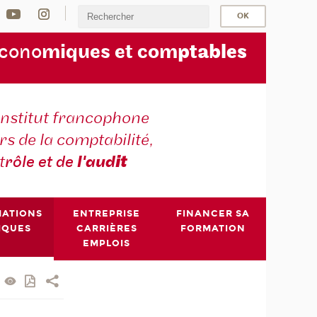
écono
miques et com
ptables
institut francophone
s de la comptabilité,
t
rôle et de
l'aud
it
MATIONS
ENTREPRISE
FINANCER SA
IQUES
CARRIÈRES
FORMATION
EMPLOIS