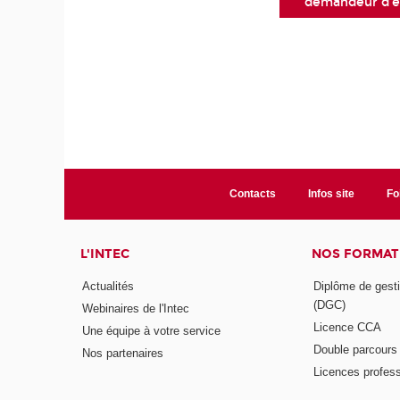
demandeur d'e
Contacts
Infos site
Fo
L'INTEC
NOS FORMATI
Actualités
Diplôme de gesti
(DGC)
Webinaires de l'Intec
Licence CCA
Une équipe à votre service
Double parcour
Nos partenaires
Licences profess