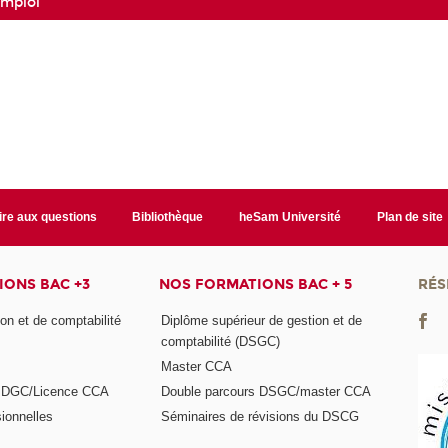
mploi
ire aux questions
Bibliothèque
heSam Université
Plan de site
ONS BAC +3
NOS FORMATIONS BAC + 5
RÉS
on et de comptabilité
Diplôme supérieur de gestion et de
comptabilité (DSGC)
Master CCA
s DGC/Licence CCA
Double parcours DSGC/master CCA
ionnelles
Séminaires de révisions du DSCG