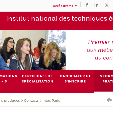
Accès directs
Institut national des
techniques 
Premier 
aux métier
du con
MATIONS
CERTIFICATS DE
CANDIDATER ET
INFOR
 + 5
SPÉCIALISATION
S'INSCRIRE
PRAT
ns pratiques
Contacts
Intec Paris