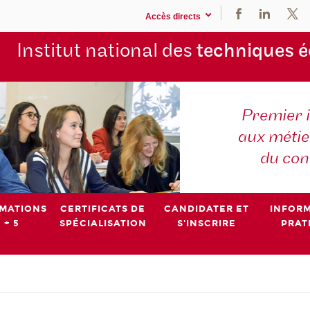
Accès directs
Institut national des
techniques 
Premier 
aux métier
du con
MATIONS
CERTIFICATS DE
CANDIDATER ET
INFOR
 + 5
SPÉCIALISATION
S'INSCRIRE
PRAT