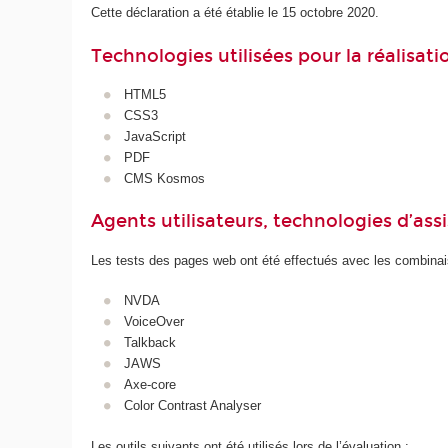
Cette déclaration a été établie le 15 octobre 2020.
Technologies utilisées pour la réalisat
HTML5
CSS3
JavaScript
PDF
CMS Kosmos
Agents utilisateurs, technologies d’assist
Les tests des pages web ont été effectués avec les combinais
NVDA
VoiceOver
Talkback
JAWS
Axe-core
Color Contrast Analyser
Les outils suivants ont été utilisés lors de l’évaluation :