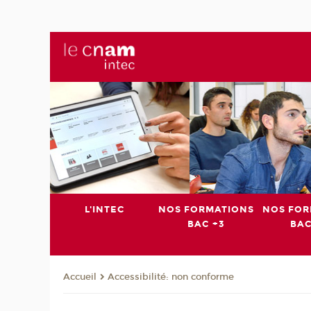
L'INTEC
NOS FORMATIONS
NOS FOR
BAC +3
BAC
Accessibilité: non conforme
Accueil