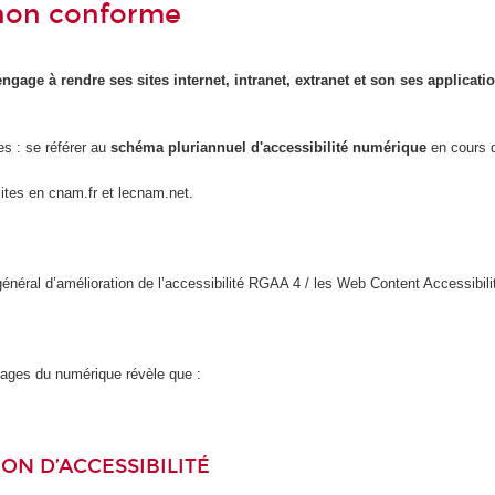
- non conforme
engage à rendre ses sites internet, intranet, extranet et son ses applicat
es : se référer au
schéma pluriannuel d'accessibilité numérique
en cours d
sites en cnam.fr et lecnam.net.
l général d’amélioration de l’accessibilité RGAA 4 / les Web Content Accessi
usages du numérique révèle que :
ON D’ACCESSIBILITÉ