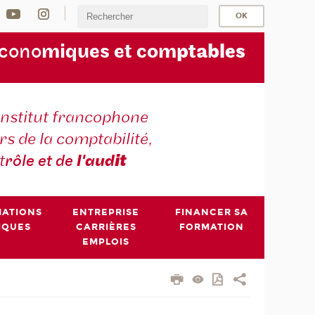
écono
miques et com
ptables
institut francophone
s de la comptabilité,
t
rôle et de
l'aud
it
MATIONS
ENTREPRISE
FINANCER SA
IQUES
CARRIÈRES
FORMATION
EMPLOIS