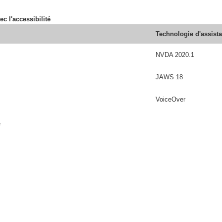
ec l'accessibilité
Technologie d'assist
NVDA 2020.1
JAWS 18
VoiceOver
é