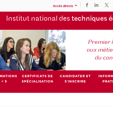
Accès directs
Institut national des
techniques 
Premier 
aux métier
du con
MATIONS
CERTIFICATS DE
CANDIDATER ET
INFOR
 + 5
SPÉCIALISATION
S'INSCRIRE
PRAT