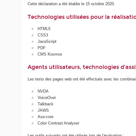
Cette déclaration a été établie le 15 octobre 2020.
Technologies utilisées pour la réalisat
HTML5
CSS3
JavaScript
PDF
CMS Kosmos
Agents utilisateurs, technologies d’assist
Les tests des pages web ont été effectués avec les combinais
NVDA
VoiceOver
Talkback
JAWS
Axe-core
Color Contrast Analyser
Les outils suivants ont été utilisés lors de l’évaluation :