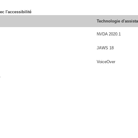
ec l'accessibilité
Technologie d'assist
NVDA 2020.1
JAWS 18
VoiceOver
é