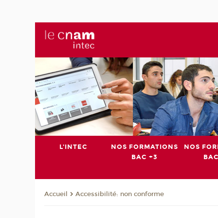
L'INTEC
NOS FORMATIONS
NOS FOR
BAC +3
BAC
Accessibilité: non conforme
Accueil