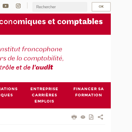
écono
miques et com
ptables
institut francophone
s de la comptabilité,
t
rôle et de
l'aud
it
MATIONS
ENTREPRISE
FINANCER SA
IQUES
CARRIÈRES
FORMATION
EMPLOIS