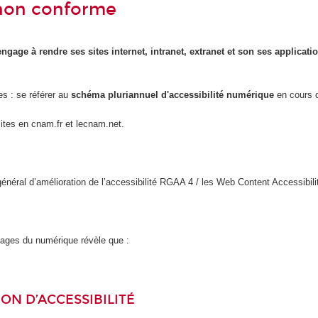
- non conforme
engage à rendre ses sites internet, intranet, extranet et son ses applicat
es : se référer au
schéma pluriannuel d'accessibilité numérique
en cours d
sites en cnam.fr et lecnam.net.
l général d’amélioration de l’accessibilité RGAA 4 / les Web Content Accessi
usages du numérique révèle que :
ON D’ACCESSIBILITÉ