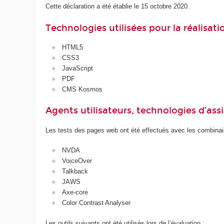
Cette déclaration a été établie le 15 octobre 2020.
Technologies utilisées pour la réalisat
HTML5
CSS3
JavaScript
PDF
CMS Kosmos
Agents utilisateurs, technologies d’assist
Les tests des pages web ont été effectués avec les combinais
NVDA
VoiceOver
Talkback
JAWS
Axe-core
Color Contrast Analyser
Les outils suivants ont été utilisés lors de l’évaluation :