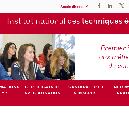
Accès directs
Institut national des
techniques 
Premier 
aux métier
du con
MATIONS
CERTIFICATS DE
CANDIDATER ET
INFOR
 + 5
SPÉCIALISATION
S'INSCRIRE
PRAT