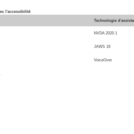
ec l'accessibilité
Technologie d'assist
NVDA 2020.1
JAWS 18
VoiceOver
é