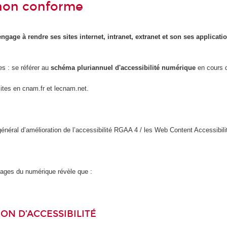
- non conforme
engage à rendre ses sites internet, intranet, extranet et son ses applicat
es : se référer au
schéma pluriannuel d'accessibilité numérique
en cours d
sites en cnam.fr et lecnam.net.
l général d’amélioration de l’accessibilité RGAA 4 / les Web Content Accessi
usages du numérique révèle que :
ON D’ACCESSIBILITÉ