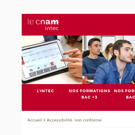
L'INTEC
NOS FORMATIONS
NOS FOR
BAC +3
BAC
Accessibilité: non conforme
Accueil