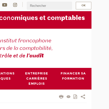
écono
miques et com
ptables
institut francophone
s de la comptabilité,
t
rôle et de
l'aud
it
MATIONS
ENTREPRISE
FINANCER SA
IQUES
CARRIÈRES
FORMATION
EMPLOIS