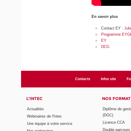
En savoir plus
Contact EY :
Juli
Programme EY
EY
DCG
Contacts
Infos site
Fo
L'INTEC
NOS FORMATI
Actualités
Diplôme de gesti
(DGC)
Webinaires de l'Intec
Licence CCA
Une équipe à votre service
Double parcour
Nos partenaires