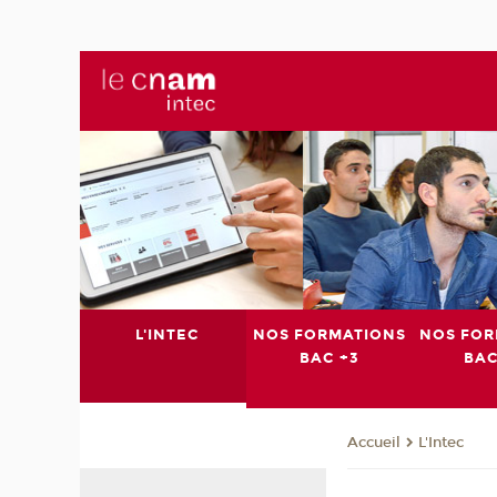
L'INTEC
NOS FORMATIONS
NOS FOR
BAC +3
BAC
L'Intec
Accueil