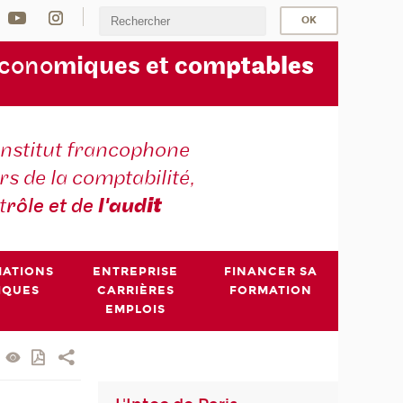
écono
miques et com
ptables
institut francophone
s de la comptabilité,
t
rôle et de
l'aud
it
MATIONS
ENTREPRISE
FINANCER SA
IQUES
CARRIÈRES
FORMATION
EMPLOIS