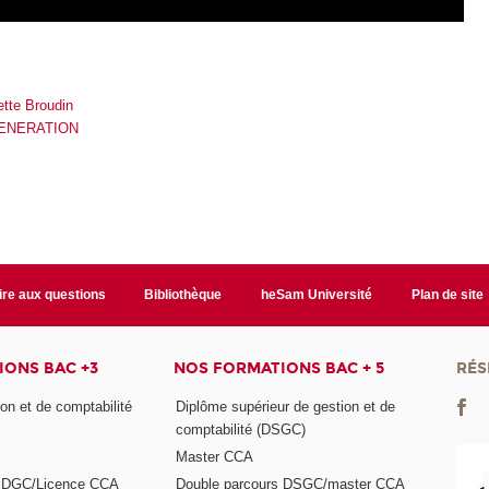
ette Broudin
GENERATION
ire aux questions
Bibliothèque
heSam Université
Plan de site
ONS BAC +3
NOS FORMATIONS BAC + 5
RÉS
on et de comptabilité
Diplôme supérieur de gestion et de
comptabilité (DSGC)
Master CCA
s DGC/Licence CCA
Double parcours DSGC/master CCA