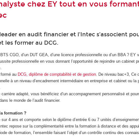
alyste chez EY tout en vous forman
ec
leader en audit financier et l’Intec s’associent po
et les former au DCG.
un BTS CGO, d’un DUT GEA, d’une licence professionnelle ou d’un BBA ? EY 
éussite professionnelle en vous donnant l’opportunité de rejoindre un cabinet p
.
s formé au
DCG, diplôme de comptabilité et de gestion
. De niveau bac+3, Ce 
nnelle à un niveau d’encadrement intermédiaire en entreprise et cabinet ou la 
.
 carrière adapté, vous bénéficiez d’un accompagnement personnalisé et pourr
ans le monde de l’audit financier.
a formation ?
e sur 4 ans et comporte selon le diplôme d’entrée 6 ou 7 unités d’enseignemen
Intec repose sur la complémentarité entre la formation à distance et des appu
ériode de formation, l’ensemble faisant l’objet d’un contrôle continu des conna