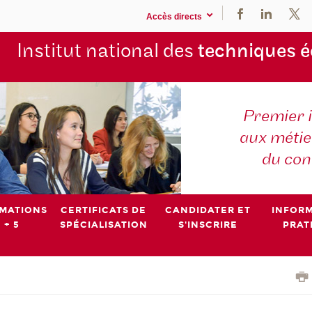
Accès directs
Institut national des
techniques 
Premier 
aux métier
du con
MATIONS
CERTIFICATS DE
CANDIDATER ET
INFOR
 + 5
SPÉCIALISATION
S'INSCRIRE
PRAT