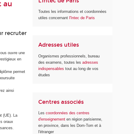
L'Intec de Paris
t au
Toutes les informations et coordonnées
utiles concernant
l'Intec de Paris
ur recruter
Adresses utiles
vous ouvre une
Organismes professionnels, bureau
restigieux en
des examens, toutes les
adresses
indispensables
tout au long de vos
diplôme permet
études
poursuite
ez ainsi
Centres associés
Les
coordonnées des centres
t (UE). La
d'enseignement
en région parisienne,
is oraux
en province, dans les Dom-Tom et à
issances.
l'étranger