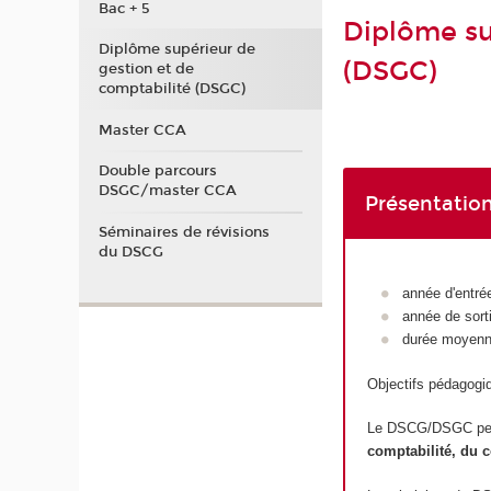
Bac + 5
Diplôme su
Diplôme supérieur de
(DSGC)
gestion et de
comptabilité (DSGC)
Master CCA
Double parcours
DSGC/master CCA
Présentation
Séminaires de révisions
du DSCG
année d'entrée
année de sort
durée moyenn
Objectifs pédagogi
Le DSCG/DSGC perm
comptabilité, du co