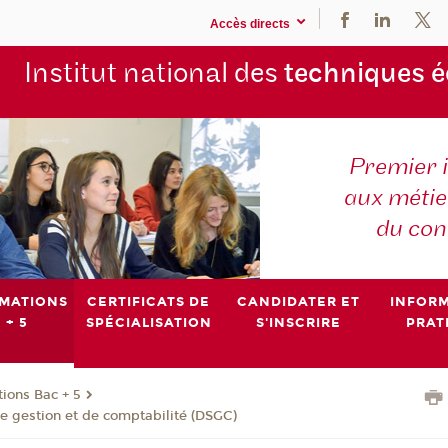
Accès directs
Institut national des
techniques 
Premier 
aux métier
du con
MATIONS
CERTIFICATS DE
CANDIDATER ET
INFOR
 + 5
SPÉCIALISATION
S'INSCRIRE
PRAT
ions Bac + 5
e gestion et de comptabilité (DSGC)