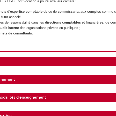
SCG/ DSGC ont vocation à poursuivre leur carrière :
nets d'expertise comptable
et/ ou de
commissariat aux comptes
comme co
t futur associé
es de responsabilité dans les
directions comptables et financières, de con
audit interne
des organisations privées ou publiques ;
inets de consultants.
ignement
 modalités d'enseignement
mation