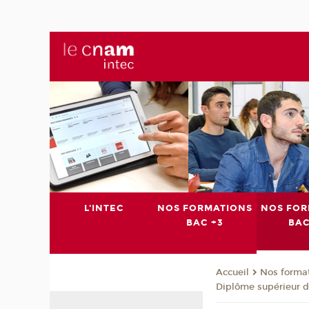
L'INTEC
NOS FORMATIONS
NOS FOR
BAC +3
BAC
Nos format
Accueil
Diplôme supérieur d