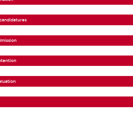
 candidatures
dmission
btention
aluation