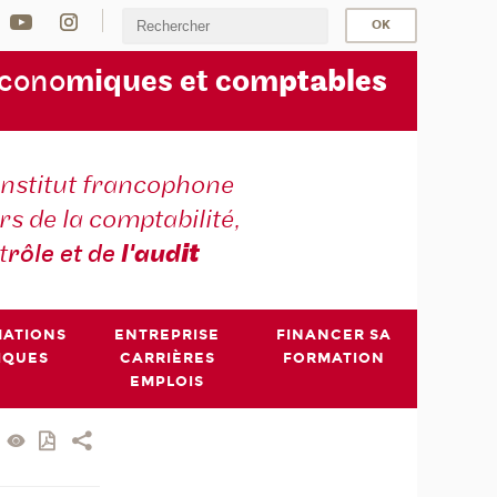
écono
miques et com
ptables
institut francophone
s de la comptabilité,
t
rôle et de
l'aud
it
MATIONS
ENTREPRISE
FINANCER SA
IQUES
CARRIÈRES
FORMATION
EMPLOIS