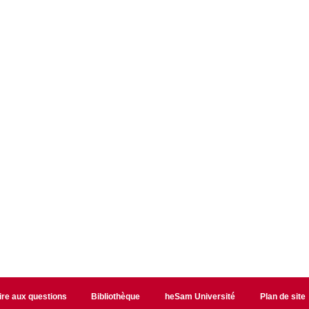
ire aux questions
Bibliothèque
heSam Université
Plan de site