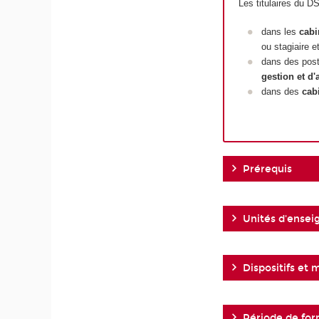
Les titulaires du D
dans les
cabi
ou stagiaire e
dans des post
gestion et d'
dans des
cab
Prérequis
Unités d'ense
Dispositifs et
Période de for